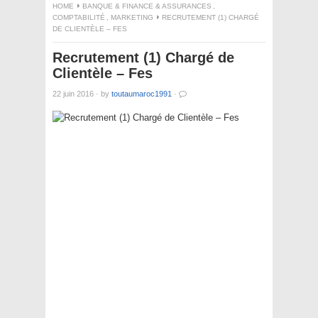
HOME
BANQUE & FINANCE & ASSURANCES
,
COMPTABILITÉ
,
MARKETING
RECRUTEMENT (1) CHARGÉ
DE CLIENTÈLE – FES
Recrutement (1) Chargé de
Clientèle – Fes
22 juin 2016
·
by
toutaumaroc1991
·