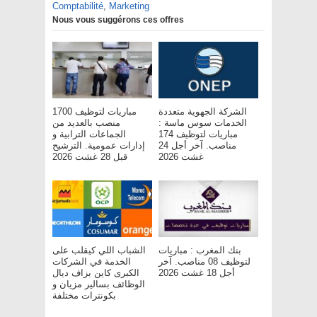
Comptabilité
,
Marketing
Nous vous suggérons ces offres
الشركة الجهوية متعددة
مباريات لتوظيف 1700
الخدمات سوس ماسة :
منصب بالعديد من
مباريات لتوظيف 174
الجماعات الترابية و
مناصب. آخر أجل 24
إدارات عمومية. الترشيح
غشت 2026
قبل 28 غشت 2026
بنك المغرب : مباريات
الشباب اللي كيقلب على
لتوظيف 08 مناصب. آخر
الخدمة في الشركات
أجل 18 غشت 2026
الكبرى كاين بزاف ديال
الوظائف بسالير مزيان و
بكونترات مختلفة