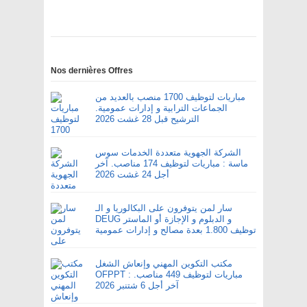
Nos dernières Offres
مباريات لتوظيف 1700 منصب بالعديد من
الجماعات الترابية و إدارات عمومية.
الترشيح قبل 28 غشت 2026
الشركة الجهوية متعددة الخدمات سوس
ماسة : مباريات لتوظيف 174 مناصب. آخر
أجل 24 غشت 2026
سار لمن يتوفرون على البكالوريا و الـ
DEUG و الدبلوم و الإجازة أو الماستر
توظيف 1.800 بعدة مصالح و إدارات عمومية
مكتب التكوين المهني وإنعاش الشغل
OFPPT : مباريات لتوظيف 449 مناصب.
آخر أجل 6 شتنبر 2026