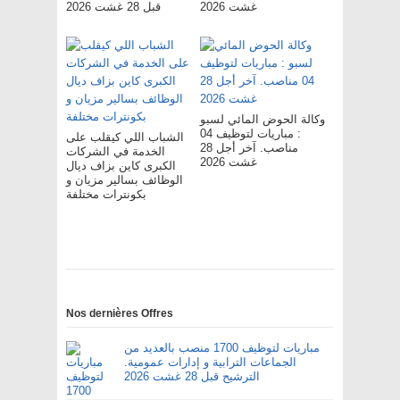
غشت 2026
قبل 28 غشت 2026
وكالة الحوض المائي لسبو
: مباريات لتوظيف 04
الشباب اللي كيقلب على
مناصب. آخر أجل 28
الخدمة في الشركات
غشت 2026
الكبرى كاين بزاف ديال
الوظائف بسالير مزيان و
بكونترات مختلفة
Nos dernières Offres
مباريات لتوظيف 1700 منصب بالعديد من
الجماعات الترابية و إدارات عمومية.
الترشيح قبل 28 غشت 2026