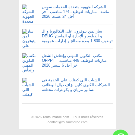
الشركة الجهوية متعددة الخدمات سوس
ماسة : مباريات لتوظيف 174 مناصب. آخر
أجل 24 غشت 2026
سار لمن يتوفرون على البكالوريا و الـ
DEUG و الدبلوم و الإجازة أو الماستر
توظيف 1.800 بعدة مصالح و إدارات عمومية
مكتب التكوين المهني وإنعاش الشغل
OFPPT : مباريات لتوظيف 449 مناصب.
آخر أجل 6 شتنبر 2026
الشباب اللي كيقلب على الخدمة في
الشركات الكبرى كاين بزاف ديال الوظائف
بسالير مزيان و بكونترات مختلفة
© 2026
Toutaumaroc.com
. - Tous droits réservés.
contact@toutaumaroc.com