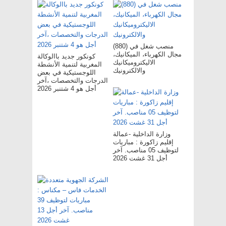
(880) منصب شغل في
مجال الكهرباء، الميكانيك،
كونكور جديد باالوكالة
الاليكتروميكانيك
المغربية لتنمية الأنشطة
والالكترونيك
اللوجستيكية في بعض
الدرجات والتخصصات ،آخر
أجل هو 4 شتنبر 2026
وزارة الداخلية -عمالة
إقليم زاكورة : مباريات
لتوظيف 05 مناصب. آخر
أجل 31 غشت 2026