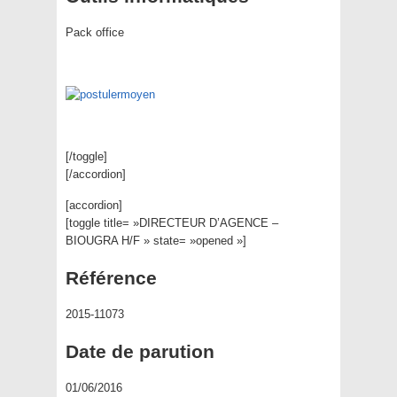
Pack office
[/toggle]
[/accordion]
[accordion]
[toggle title= »DIRECTEUR D’AGENCE –
BIOUGRA H/F » state= »opened »]
Référence
2015-11073
Date de parution
01/06/2016