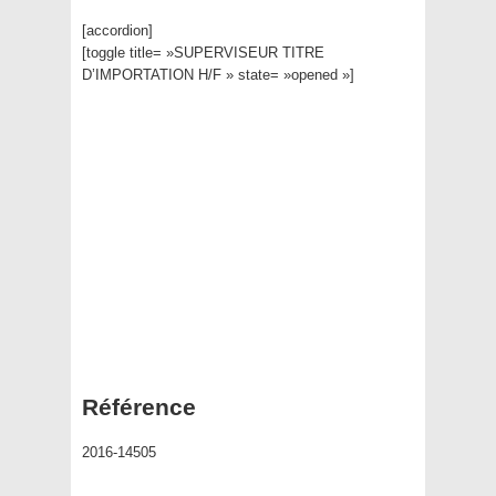
[accordion]
[toggle title= »SUPERVISEUR TITRE
D’IMPORTATION H/F » state= »opened »]
Référence
2016-14505