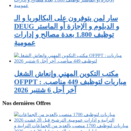
سار لمن يتوفرون على البكالوريا و الـ
DEUG و الدبلوم و الإجازة أو الماستر
توظيف 1.800 بعدة مصالح و إدارات
عمومية
مكتب التكوين المهني وإنعاش الشغل
OFPPT : مباريات لتوظيف 449 مناصب.
آخر أجل 6 شتنبر 2026
Nos dernières Offres
مباريات لتوظيف 1700 منصب بالعديد من الجماعات الترابية و