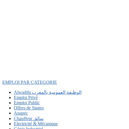
EMPLOI PAR CATEGORIE
Alwadifa الوظيفة العمومية بالمغرب
Emploi Privé
Emploi Public
Offres de Stages
Anapec
Chauffeur سائق
Electricité & Mécanique
Génie Industriel