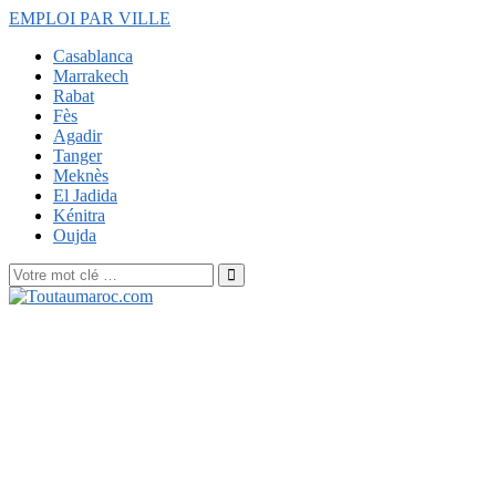
EMPLOI PAR VILLE
Casablanca
Marrakech
Rabat
Fès
Agadir
Tanger
Meknès
El Jadida
Kénitra
Oujda