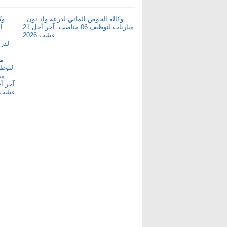
وكالة الحوض المائي لدرعة واد نون :
مباريات لتوظيف 06 مناصب. آخر أجل 21
غشت 2026