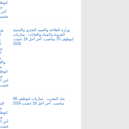
وزارة الفلاحة والصيد البحري والتنمية
القروية والمياه والغابات : مباريات
لتوظيف 70 مناصب. آخر أجل 19 غشت
2026
بنك المغرب : مباريات لتوظيف 08
مناصب. آخر أجل 18 غشت 2026