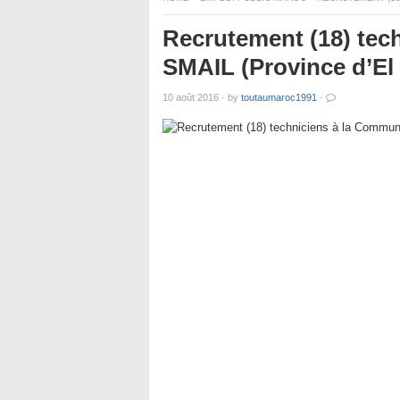
Recrutement (18) tec
SMAIL (Province d’El
10 août 2016
·
by
toutaumaroc1991
·