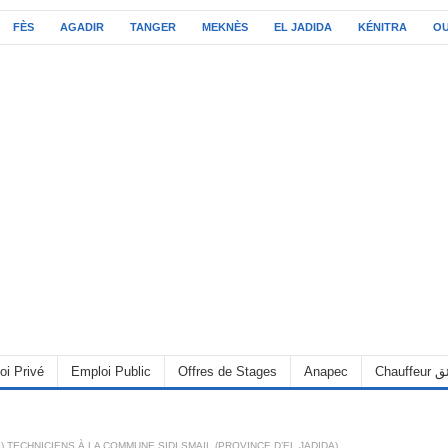
FÈS
AGADIR
TANGER
MEKNÈS
EL JADIDA
KÉNITRA
O
oi Privé
Emploi Public
Offres de Stages
Anapec
Chauff
 TECHNICIENS À LA COMMUNE SIDI SMAIL (PROVINCE D’EL JADIDA)