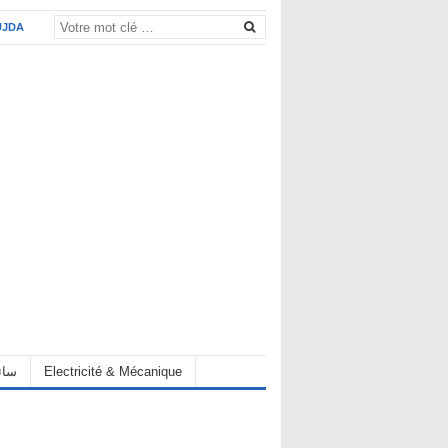
UJDA
eur سائق
Electricité & Mécanique