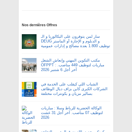
Nos dernières Offres
سار لمن يتوفرون على البكالوريا و الـ
DEUG و الدبلوم و الإجازة أو الماستر
توظيف 1.800 بعدة مصالح و إدارات عمومية
مكتب التكوين المهني وإنعاش الشغل
OFPPT : مباريات لتوظيف 449 مناصب.
آخر أجل 6 شتنبر 2026
الشباب اللي كيقلب على الخدمة في
الشركات الكبرى كاين بزاف ديال الوظائف
بسالير مزيان و بكونترات مختلفة
الوكالة الحضرية للرباط وسلا : مباريات
لتوظيف 07 مناصب. آخر أجل 31 غشت
2026
كونكور جديد باالصندوق المغربي للتقاعد