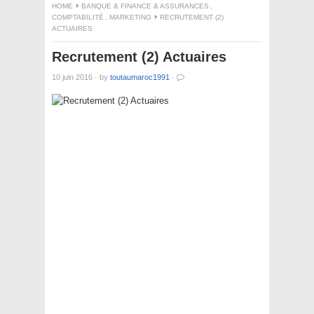
HOME
BANQUE & FINANCE & ASSURANCES
,
COMPTABILITÉ
,
MARKETING
RECRUTEMENT (2)
ACTUAIRES
Recrutement (2) Actuaires
10 juin 2016
·
by
toutaumaroc1991
·