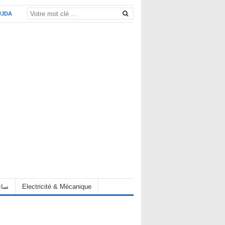
UJDA
eur سائق
Electricité & Mécanique