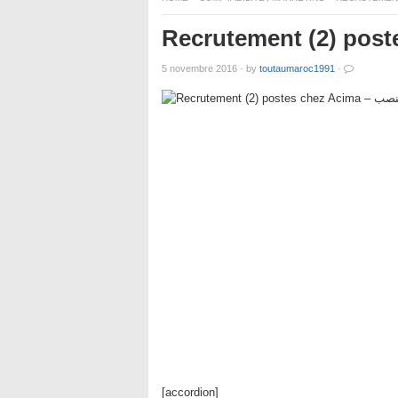
5 novembre 2016
·
by
toutaumaroc1991
·
[accordion]