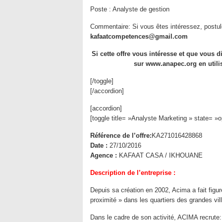
Poste :
Analyste de gestion
Commentaire:
Si vous êtes intéressez, postul
kafaatcompetences@gmail.com
Si cette offre vous intéresse et que vous
sur www.anapec.org en utilis
[/toggle]
[/accordion]
[accordion]
[toggle title= »Analyste Marketing » state= »
Référence de l’offre:
KA271016428868
Date :
27/10/2016
Agence :
KAFAAT CASA / IKHOUANE
Description de l’entreprise :
Depuis sa création en 2002, Acima a fait figu
proximité » dans les quartiers des grandes vill
Dans le cadre de son activité, ACIMA recrute