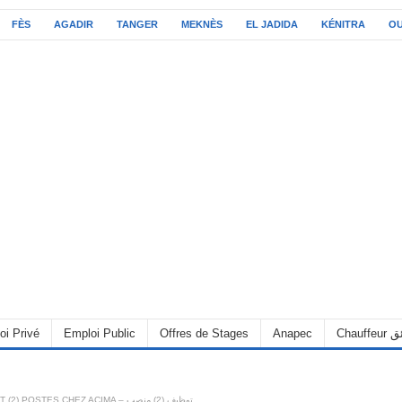
FÈS
AGADIR
TANGER
MEKNÈS
EL JADIDA
KÉNITRA
O
oi Privé
Emploi Public
Offres de Stages
Anapec
Chauff
RECRUTEMENT (2) POSTES CHEZ ACIMA – توظيف (2) منصب