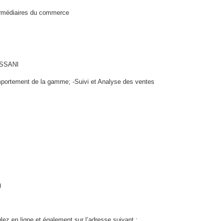
rmédiaires du commerce
SSANI
portement de la gamme; -Suivi et Analyse des ventes
)
lez en ligne et également sur l’adresse suivant :