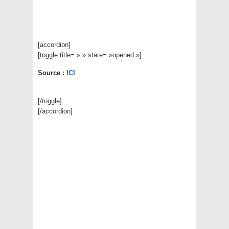
[accordion]
[toggle title= » » state= »opened »]
Source :
ICI
[/toggle]
[/accordion]