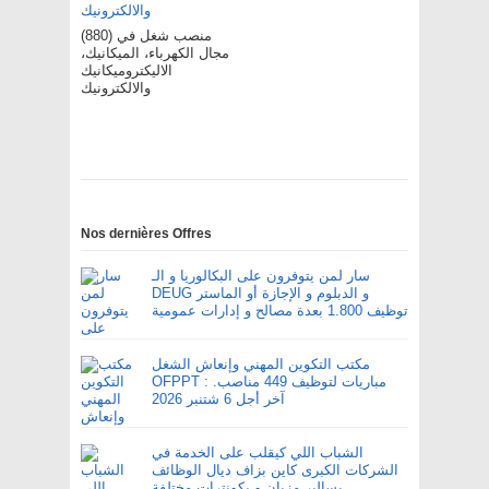
(880) منصب شغل في
مجال الكهرباء، الميكانيك،
الاليكتروميكانيك
والالكترونيك
Nos dernières Offres
سار لمن يتوفرون على البكالوريا و الـ
DEUG و الدبلوم و الإجازة أو الماستر
توظيف 1.800 بعدة مصالح و إدارات عمومية
مكتب التكوين المهني وإنعاش الشغل
OFPPT : مباريات لتوظيف 449 مناصب.
آخر أجل 6 شتنبر 2026
الشباب اللي كيقلب على الخدمة في
الشركات الكبرى كاين بزاف ديال الوظائف
بسالير مزيان و بكونترات مختلفة