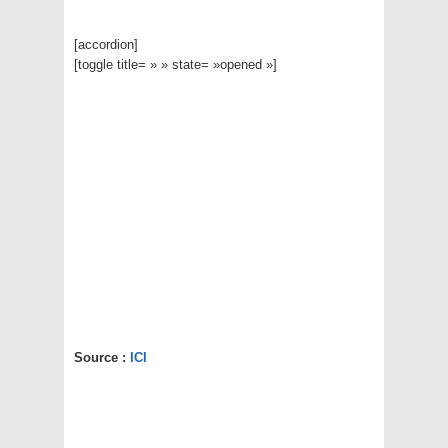
[accordion]
[toggle title= » » state= »opened »]
Source :
ICI