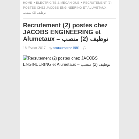
HOME
ELECTRICITÉ & MÉCANIQUE
RECRUTEMENT (2)
POSTES CHEZ JACOBS ENGINEERING ET ALUMETAUX –
توظيف (2) منصب
Recrutement (2) postes chez
JACOBS ENGINEERING et
Alumetaux – توظيف (2) منصب
18 février 2017
·
by
toutaumaroc1991
·