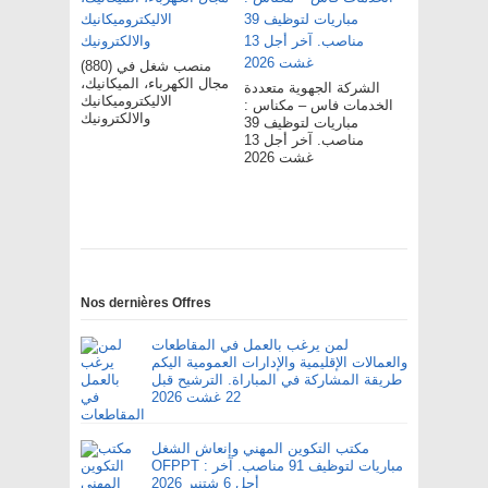
(880) منصب شغل في
مجال الكهرباء، الميكانيك،
الشركة الجهوية متعددة
الاليكتروميكانيك
الخدمات فاس – مکناس :
والالكترونيك
مباريات لتوظيف 39
مناصب. آخر أجل 13
غشت 2026
Nos dernières Offres
لمن يرغب بالعمل في المقاطعات
والعمالات الإقليمية والإدارات العمومية اليكم
طريقة المشاركة في المباراة. الترشيح قبل
22 غشت 2026
مكتب التكوين المهني وإنعاش الشغل
OFPPT : مباريات لتوظيف 91 مناصب. آخر
أجل 6 شتنبر 2026