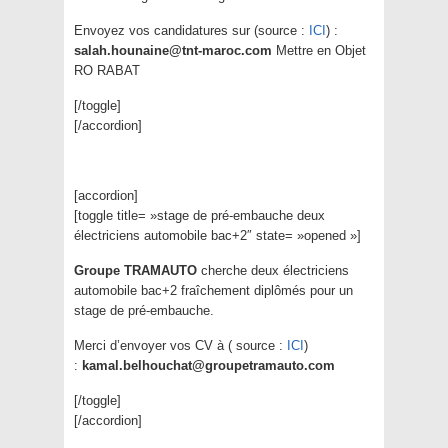
Envoyez vos candidatures sur (source :
ICI
) :
salah.hounaine@tnt-maroc.com
Mettre en Objet
RO RABAT
[/toggle]
[/accordion]
[accordion]
[toggle title= »stage de pré-embauche deux
électriciens automobile bac+2″ state= »opened »]
Groupe TRAMAUTO
cherche deux électriciens
automobile bac+2 fraîchement diplômés pour un
stage de pré-embauche.
Merci d’envoyer vos CV à ( source :
ICI
)
:
kamal.belhouchat@groupetramauto.com
[/toggle]
[/accordion]