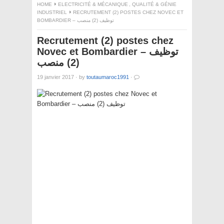
HOME
ELECTRICITÉ & MÉCANIQUE
,
QUALITÉ & GÉNIE
INDUSTRIEL
RECRUTEMENT (2) POSTES CHEZ NOVEC ET
BOMBARDIER – توظيف (2) منصب
Recrutement (2) postes chez
Novec et Bombardier – توظيف
(2) منصب
19 janvier 2017
·
by
toutaumaroc1991
·