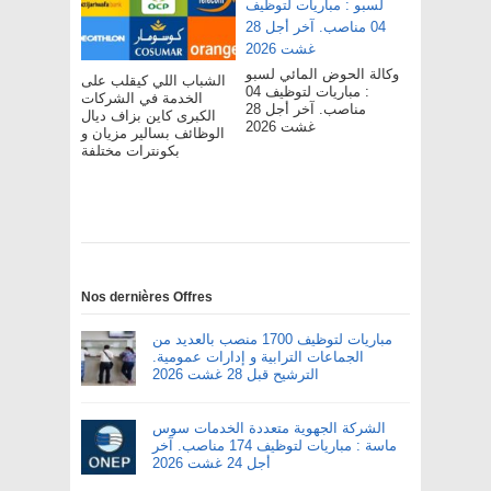
وكالة الحوض المائي لسبو
الشباب اللي كيقلب على
: مباريات لتوظيف 04
الخدمة في الشركات
مناصب. آخر أجل 28
الكبرى كاين بزاف ديال
غشت 2026
الوظائف بسالير مزيان و
بكونترات مختلفة
Nos dernières Offres
مباريات لتوظيف 1700 منصب بالعديد من
الجماعات الترابية و إدارات عمومية.
الترشيح قبل 28 غشت 2026
الشركة الجهوية متعددة الخدمات سوس
ماسة : مباريات لتوظيف 174 مناصب. آخر
أجل 24 غشت 2026