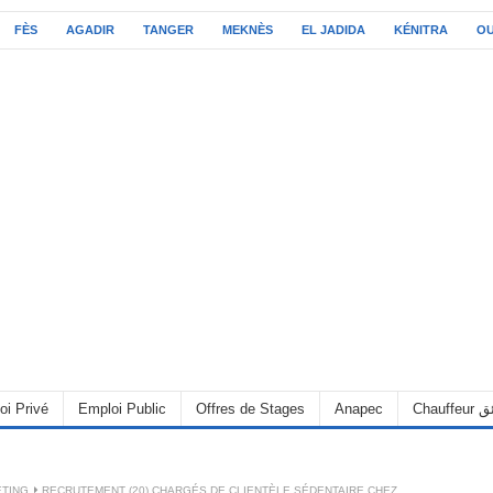
FÈS
AGADIR
TANGER
MEKNÈS
EL JADIDA
KÉNITRA
O
oi Privé
Emploi Public
Offres de Stages
Anapec
Chauff
TING
RECRUTEMENT (20) CHARGÉS DE CLIENTÈLE SÉDENTAIRE CHEZ