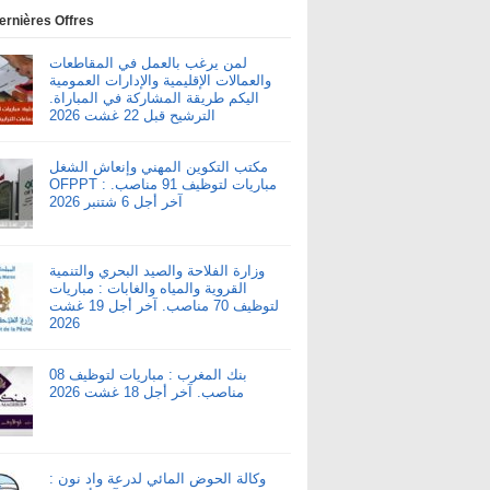
ernières Offres
لمن يرغب بالعمل في المقاطعات
والعمالات الإقليمية والإدارات العمومية
اليكم طريقة المشاركة في المباراة.
الترشيح قبل 22 غشت 2026
مكتب التكوين المهني وإنعاش الشغل
OFPPT : مباريات لتوظيف 91 مناصب.
آخر أجل 6 شتنبر 2026
وزارة الفلاحة والصيد البحري والتنمية
القروية والمياه والغابات : مباريات
لتوظيف 70 مناصب. آخر أجل 19 غشت
2026
بنك المغرب : مباريات لتوظيف 08
مناصب. آخر أجل 18 غشت 2026
وكالة الحوض المائي لدرعة واد نون :