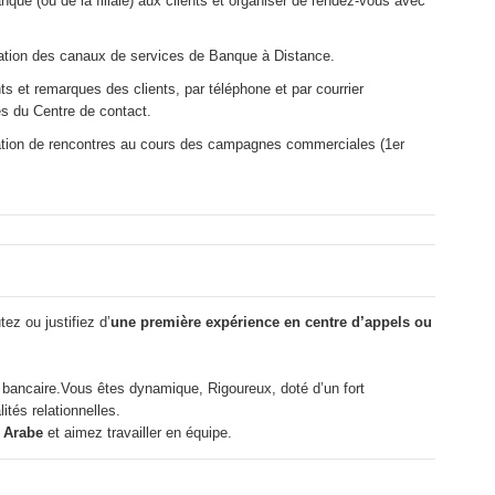
nque (ou de la filiale) aux clients et organiser de rendez-vous avec
isation des canaux de services de Banque à Distance.
et remarques des clients, par téléphone et par courrier
s du Centre de contact.
sation de rencontres au cours des campagnes commerciales (1er
ez ou justifiez d’
une première expérience en centre d’appels ou
 bancaire.Vous êtes dynamique, Rigoureux, doté d’un fort
tés relationnelles.
t
Arabe
et aimez travailler en équipe.