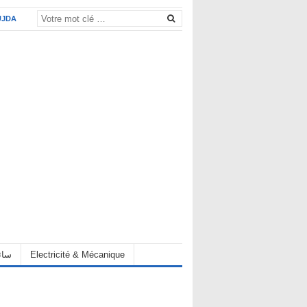
UJDA
eur سائق
Electricité & Mécanique