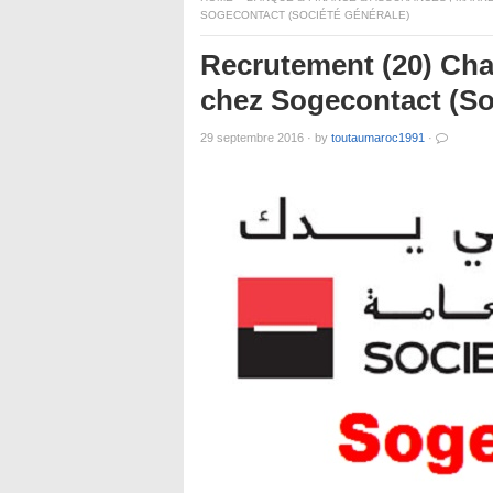
SOGECONTACT (SOCIÉTÉ GÉNÉRALE)
Recrutement (20) Cha
chez Sogecontact (So
29 septembre 2016
·
by
toutaumaroc1991
·