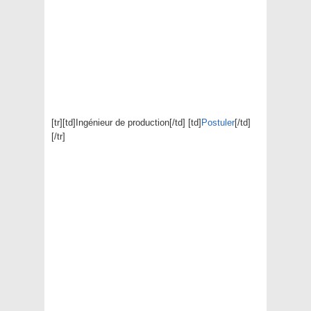
[tr][td]Ingénieur de production[/td] [td]
Postuler
[/td]
[/tr]