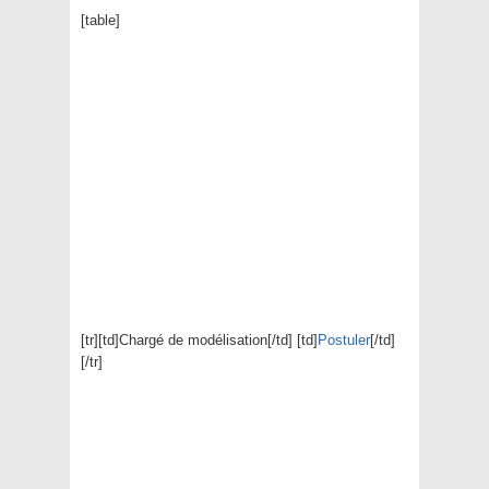
[table]
[tr][td]Chargé de modélisation[/td] [td]
Postuler
[/td]
[/tr]