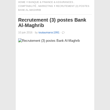
HOME
BANQUE & FINANCE & ASSURANCES
,
COMPTABILITÉ
,
MARKETING
RECRUTEMENT (3) POSTES
BANK AL-MAGHRIB
Recrutement (3) postes Bank
Al-Maghrib
10 juin 2016
·
by
toutaumaroc1991
·