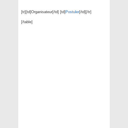
[tr][td]Organisateur[/td] [td]
Postuler
[/td][/tr]
[/table]