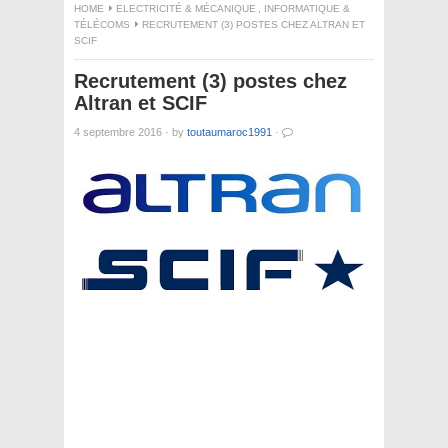
HOME
ELECTRICITÉ & MÉCANIQUE
,
INFORMATIQUE &
TÉLÉCOMS
RECRUTEMENT (3) POSTES CHEZ ALTRAN ET
SCIF
Recrutement (3) postes chez
Altran et SCIF
4 septembre 2016
·
by
toutaumaroc1991
·