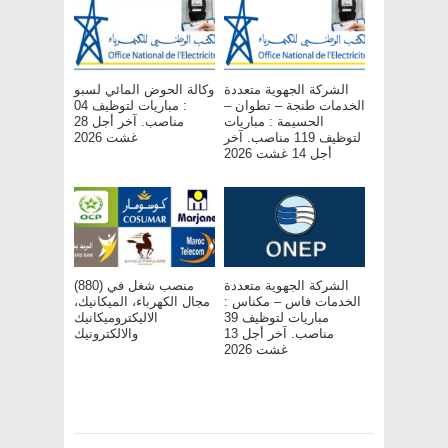
الشركة الجهوية متعددة
وكالة الحوض المائي لسبو
الخدمات طنجة – تطوان –
: مباريات لتوظيف 04
الحسيمة : مباريات
مناصب. آخر أجل 28
لتوظيف 119 مناصب. آخر
غشت 2026
أجل 14 غشت 2026
الشركة الجهوية متعددة
(880) منصب شغل في
الخدمات فاس – مکناس :
مجال الكهرباء، الميكانيك،
مباريات لتوظيف 39
الاليكتروميكانيك
مناصب. آخر أجل 13
والالكترونيك
غشت 2026