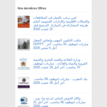
Nos dernières Offres
لمن يرغب بالعمل في المقاطعات
والعمالات الإقليمية والإدارات العمومية اليكم
طريقة المشاركة في المباراة. الترشيح قبل
22 غشت 2026
مكتب التكوين المهني وإنعاش الشغل
OFPPT : مباريات لتوظيف 91 مناصب. آخر
أجل 6 شتنبر 2026
وزارة الفلاحة والصيد البحري والتنمية
القروية والمياه والغابات : مباريات لتوظيف
70 مناصب. آخر أجل 19 غشت 2026
بنك المغرب : مباريات لتوظيف 08 مناصب.
آخر أجل 18 غشت 2026
وكالة الحوض المائي لدرعة واد نون :
مباريات لتوظيف 06 مناصب. آخر أجل 21
غشت 2026