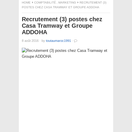
HOME
COMPTABILITÉ
,
MARKETING
RECRUTEMENT (3)
POSTES CHEZ CASA TRAMWAY ET GROUPE ADDOHA
Recrutement (3) postes chez
Casa Tramway et Groupe
ADDOHA
8 août 2016
·
by
toutaumaroc1991
·