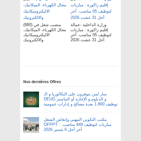
وزارة الداخلية -عمالة
(880) منصب شغل في
إقليم زاكورة : مباريات
مجال الكهرباء، الميكانيك،
لتوظيف 05 مناصب. آخر
الاليكتروميكانيك
أجل 31 غشت 2026
والالكترونيك
Nos dernières Offres
سار لمن يتوفرون على البكالوريا و الـ
DEUG و الدبلوم و الإجازة أو الماستر
توظيف 1.800 بعدة مصالح و إدارات عمومية
مكتب التكوين المهني وإنعاش الشغل
OFPPT : مباريات لتوظيف 449 مناصب.
آخر أجل 6 شتنبر 2026