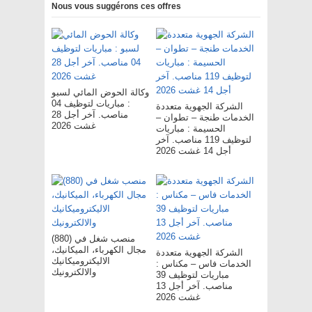
Nous vous suggérons ces offres
وكالة الحوض المائي لسبو
: مباريات لتوظيف 04
الشركة الجهوية متعددة
مناصب. آخر أجل 28
الخدمات طنجة – تطوان –
غشت 2026
الحسيمة : مباريات
لتوظيف 119 مناصب. آخر
أجل 14 غشت 2026
(880) منصب شغل في
مجال الكهرباء، الميكانيك،
الشركة الجهوية متعددة
الاليكتروميكانيك
الخدمات فاس – مکناس :
والالكترونيك
مباريات لتوظيف 39
مناصب. آخر أجل 13
غشت 2026