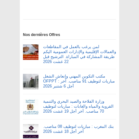
Nos dernières Offres
لمن يرغب بالعمل في المقاطعات
والعمالات الإقليمية والإدارات العمومية اليكم
طريقة المشاركة في المباراة. الترشيح قبل
22 غشت 2026
مكتب التكوين المهني وإنعاش الشغل
OFPPT : مباريات لتوظيف 91 مناصب. آخر
أجل 6 شتنبر 2026
وزارة الفلاحة والصيد البحري والتنمية
القروية والمياه والغابات : مباريات لتوظيف
70 مناصب. آخر أجل 19 غشت 2026
بنك المغرب : مباريات لتوظيف 08 مناصب.
آخر أجل 18 غشت 2026