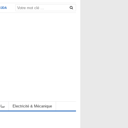
UJDA
eur سائق
Electricité & Mécanique