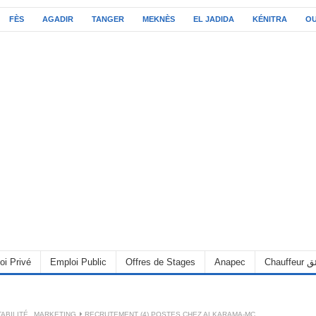
FÈS
AGADIR
TANGER
MEKNÈS
EL JADIDA
KÉNITRA
O
oi Privé
Emploi Public
Offres de Stages
Anapec
Chauff
ABILITÉ
,
MARKETING
RECRUTEMENT (4) POSTES CHEZ ALKARAMA-MC