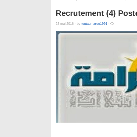
Recrutement (4) Po
23 mai 2016
·
by
toutaumaroc1991
·