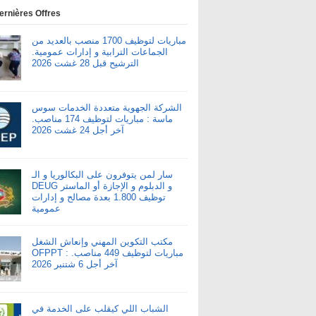
ernières Offres
مباريات لتوظيف 1700 منصب بالعديد من
الجماعات الترابية و إدارات عمومية.
الترشيح قبل 28 غشت 2026
الشركة الجهوية متعددة الخدمات سوس
ماسة : مباريات لتوظيف 174 مناصب.
آخر أجل 24 غشت 2026
سار لمن يتوفرون على البكالوريا و الـ
DEUG و الدبلوم و الإجازة أو الماستر
توظيف 1.800 بعدة مصالح و إدارات
عمومية
مكتب التكوين المهني وإنعاش الشغل
OFPPT : مباريات لتوظيف 449 مناصب.
آخر أجل 6 شتنبر 2026
الشباب اللي كيقلب على الخدمة في