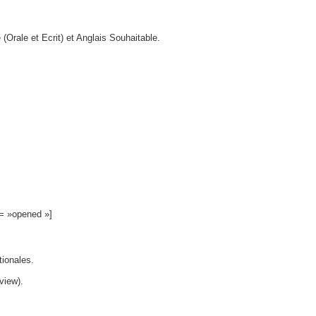
 (Orale et Ecrit) et Anglais Souhaitable.
e= »opened »]
ionales.
view).