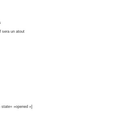
s
 sera un atout
» state= »opened »]