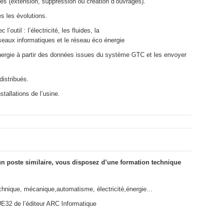
es (extension, suppression ou création d’ouvrages).
es les évolutions.
’outil : l’électricité, les fluides, la
éseaux informatiques et le réseau éco énergie
 énergie à partir des données issues du système GTC et les envoyer
distribués.
tallations de l’usine.
un poste similaire, vous disposez d’une formation technique
otechnique, mécanique,automatisme, électricité,énergie…
E32 de l’éditeur ARC Informatique