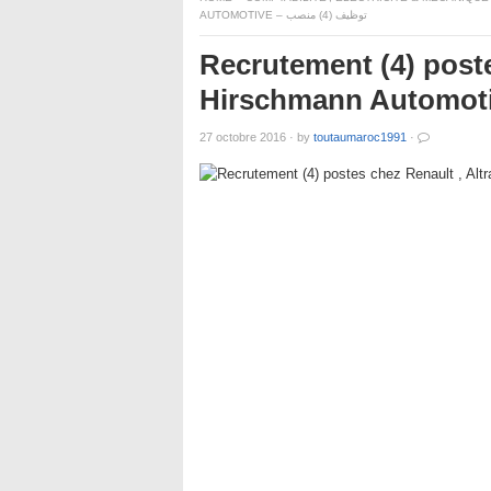
AUTOMOTIVE – توظيف (4) منصب
Recrutement (4) poste
27 octobre 2016
·
by
toutaumaroc1991
·