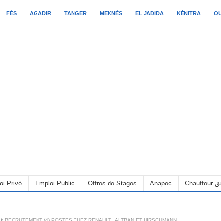
FÈS
AGADIR
TANGER
MEKNÈS
EL JADIDA
KÉNITRA
O
oi Privé
Emploi Public
Offres de Stages
Anapec
Chauff
RECRUTEMENT (4) POSTES CHEZ RENAULT , ALTRAN ET HIRSCHMANN