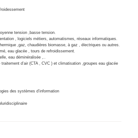
efroidessement
oyenne tension ,basse tension.
tation , logiciels métiers, automatismes, réseaux informatiques.
thermique ,gaz, chaudières biomasse, à gaz , électriques ou autres.
mé, eau glacée , tours de refroidissement.
lle, eau déminéralisée ,..
 traitement d’air (CTA , CVC ) et climatisation ,groupes eau glacée
ologies des systèmes d’information
uridisciplinaire