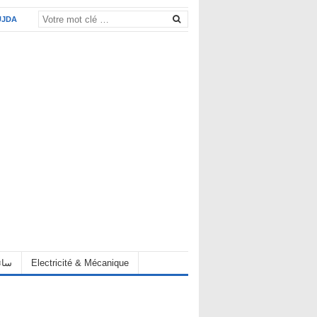
UJDA
eur سائق
Electricité & Mécanique