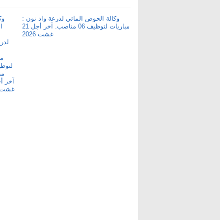
وكالة الحوض المائي لدرعة واد نون :
مباريات لتوظيف 06 مناصب. آخر أجل 21
غشت 2026