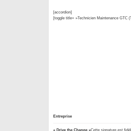
[accordion]
[toggle title= »Technicien Maintenance GTC (
Entreprise
« Drive the Change »
Cette signature est fid