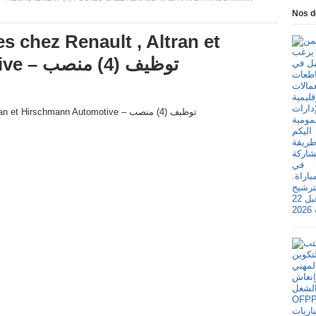
Nos d
s chez Renault , Altran et
Hirschmann Automotive – توظيف (4) منصب