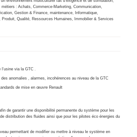
un environnement multiculturel fait d’exigence et de stimulation,
nos métiers : Achats, Commerce-Marketing, Communication,
ication, Gestion & Finance, maintenance, Informatique,
e, Produit, Qualité, Ressources Humaines, Immobilier & Services
 l’usine via la GTC .
e des anomalies , alarmes, incohérences au niveau de la GTC
standards de mise en œuvre Renault
afin de garantir une disponibilité permanente du système pour les
de distribution des fluides ainsi que pour les pilotes éco énergies du
 niveau permettant de modifier ou mettre à niveau le système en