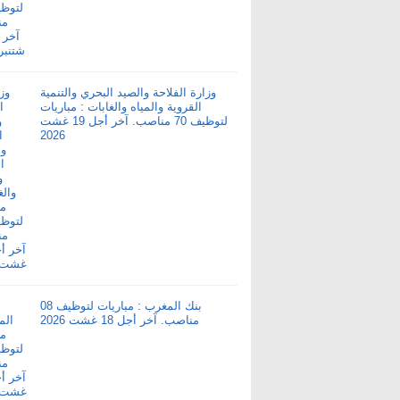
وزارة الفلاحة والصيد البحري والتنمية
القروية والمياه والغابات : مباريات
لتوظيف 70 مناصب. آخر أجل 19 غشت
2026
بنك المغرب : مباريات لتوظيف 08
مناصب. آخر أجل 18 غشت 2026