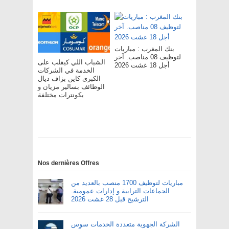
بنك المغرب : مباريات
لتوظيف 08 مناصب. آخر
الشباب اللي كيقلب على
أجل 18 غشت 2026
الخدمة في الشركات
الكبرى كاين بزاف ديال
الوظائف بسالير مزيان و
بكونترات مختلفة
Nos dernières Offres
مباريات لتوظيف 1700 منصب بالعديد من
الجماعات الترابية و إدارات عمومية.
الترشيح قبل 28 غشت 2026
الشركة الجهوية متعددة الخدمات سوس