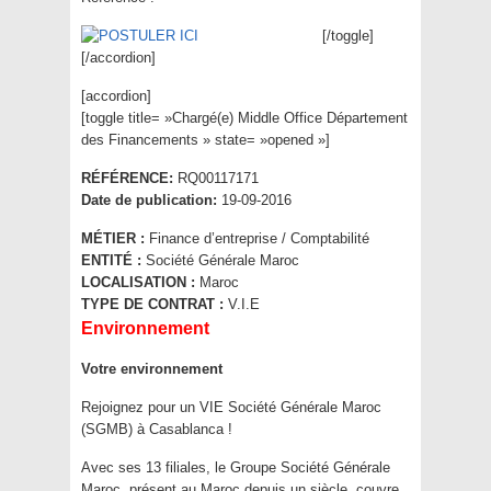
[/toggle]
[/accordion]
[accordion]
[toggle title= »Chargé(e) Middle Office Département
des Financements » state= »opened »]
RÉFÉRENCE:
RQ00117171
Date de publication:
19-09-2016
MÉTIER :
Finance d’entreprise / Comptabilité
ENTITÉ :
Société Générale Maroc
LOCALISATION :
Maroc
TYPE DE CONTRAT :
V.I.E
Environnement
Votre environnement
Rejoignez pour un VIE Société Générale Maroc
(SGMB) à Casablanca !
Avec ses 13 filiales, le Groupe Société Générale
Maroc, présent au Maroc depuis un siècle, couvre