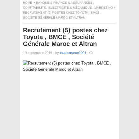
HOME
BANQUE & FINANCE & ASSURANCES
,
COMPTABILITÉ
,
ELECTRICITÉ & MÉCANIQUE
,
MARKETING
RECRUTEMENT (5) POSTES CHEZ TOYOTA , BMCE ,
SOCIÉTÉ GÉNÉRALE MAROC ET ALTRAN
Recrutement (5) postes chez
Toyota , BMCE , Société
Générale Maroc et Altran
19 septembre 2016
·
by
toutaumaroc1991
·