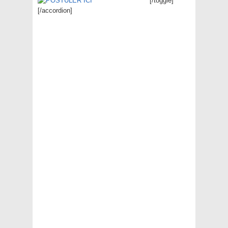
[/toggle]
[/accordion]