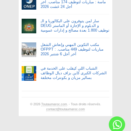
ماسة : مباريات لتوظيف 174 مناصب. آخر
أجل 24 غشت 2026
سار لمن يتوفرون على البكالوريا و الـ
DEUG و الدبلوم و الإجازة أو الماستر
توظيف 1.800 بعدة مصالح و إدارات عمومية
مكتب التكوين المهني وإنعاش الشغل
OFPPT : مباريات لتوظيف 449 مناصب.
آخر أجل 6 شتنبر 2026
الشباب اللي كيقلب على الخدمة في
الشركات الكبرى كاين بزاف ديال الوظائف
بسالير مزيان و بكونترات مختلفة
© 2026
Toutaumaroc.com
. - Tous droits réservés.
contact@toutaumaroc.com