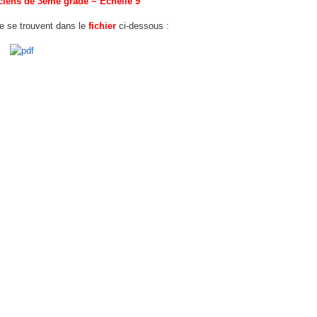
iciens de 3ème grade ~ Echelle 9
fre se trouvent dans le
fichier
ci-dessous :