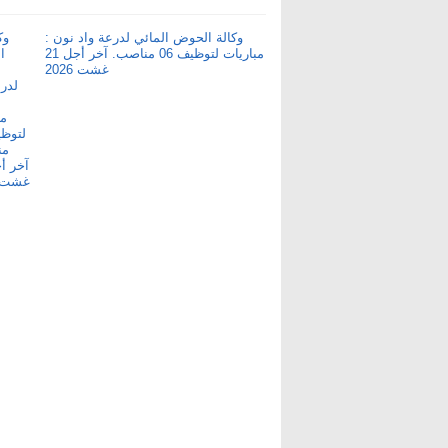
وكالة الحوض المائي لدرعة واد نون :
مباريات لتوظيف 06 مناصب. آخر أجل 21
غشت 2026