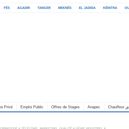
FÈS
AGADIR
TANGER
MEKNÈS
EL JADIDA
KÉNITRA
O
oi Privé
Emploi Public
Offres de Stages
Anapec
Chauff
FORMATIQUE & TÉLÉCOMS
,
MARKETING
,
QUALITÉ & GÉNIE INDUSTRIEL