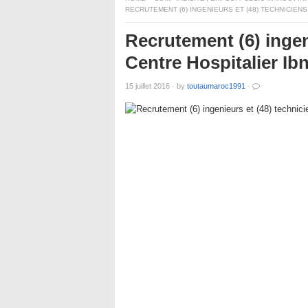
RECRUTEMENT (6) INGENIEURS ET (48) TECHNICIENS
Recrutement (6) ingen
Centre Hospitalier Ib
15 juillet 2016
·
by
toutaumaroc1991
·