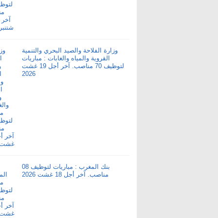
وزارة الفلاحة والصيد البحري والتنمية
القروية والمياه والغابات : مباريات
لتوظيف 70 مناصب. آخر أجل 19 غشت
2026
بنك المغرب : مباريات لتوظيف 08
مناصب. آخر أجل 18 غشت 2026