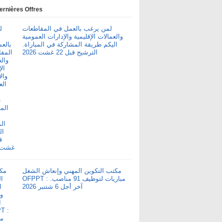
ernières Offres
لمن يرغب بالعمل في المقاطعات
والعمالات الإقليمية والإدارات العمومية
اليكم طريقة المشاركة في المباراة.
الترشيح قبل 22 غشت 2026
مكتب التكوين المهني وإنعاش الشغل
OFPPT : مباريات لتوظيف 91 مناصب.
آخر أجل 6 شتنبر 2026