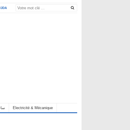
UJDA
eur سائق
Electricité & Mécanique