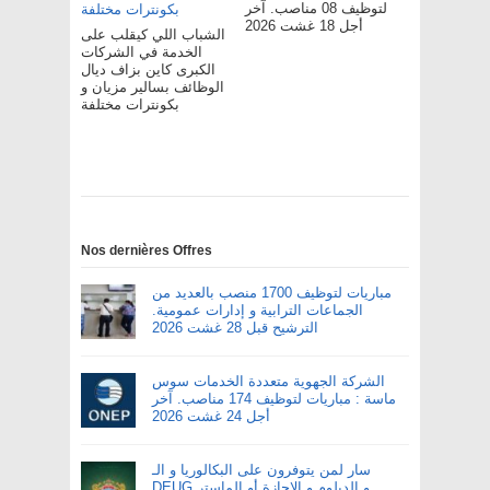
لتوظيف 08 مناصب. آخر
أجل 18 غشت 2026
الشباب اللي كيقلب على
الخدمة في الشركات
الكبرى كاين بزاف ديال
الوظائف بسالير مزيان و
بكونترات مختلفة
Nos dernières Offres
مباريات لتوظيف 1700 منصب بالعديد من
الجماعات الترابية و إدارات عمومية.
الترشيح قبل 28 غشت 2026
الشركة الجهوية متعددة الخدمات سوس
ماسة : مباريات لتوظيف 174 مناصب. آخر
أجل 24 غشت 2026
سار لمن يتوفرون على البكالوريا و الـ
DEUG و الدبلوم و الإجازة أو الماستر