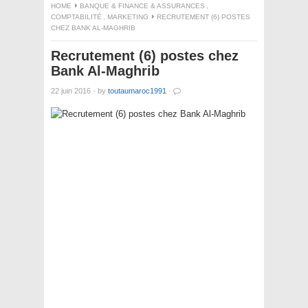
HOME
BANQUE & FINANCE & ASSURANCES
,
COMPTABILITÉ
,
MARKETING
RECRUTEMENT (6) POSTES
CHEZ BANK AL-MAGHRIB
Recrutement (6) postes chez
Bank Al-Maghrib
22 juin 2016
·
by
toutaumaroc1991
·