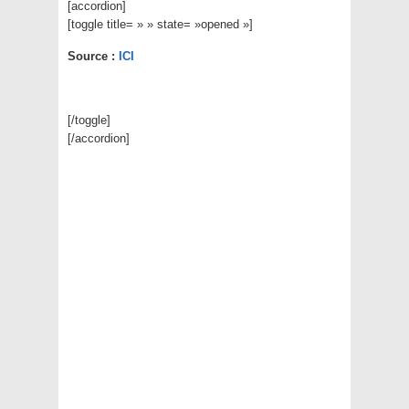
[accordion]
[toggle title= » » state= »opened »]
Source :
ICI
[/toggle]
[/accordion]