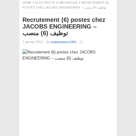
HOME
ELECTRICITÉ & MÉCANIQUE
RECRUTEMENT (6)
POSTES CHEZ JACOBS ENGINEERING – توظيف (6) منصب
Recrutement (6) postes chez
JACOBS ENGINEERING –
توظيف (6) منصب
7 janvier 2017
·
by
toutaumaroc1991
·