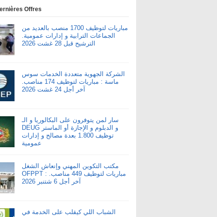
ernières Offres
مباريات لتوظيف 1700 منصب بالعديد من
الجماعات الترابية و إدارات عمومية.
الترشيح قبل 28 غشت 2026
الشركة الجهوية متعددة الخدمات سوس
ماسة : مباريات لتوظيف 174 مناصب.
آخر أجل 24 غشت 2026
سار لمن يتوفرون على البكالوريا و الـ
DEUG و الدبلوم و الإجازة أو الماستر
توظيف 1.800 بعدة مصالح و إدارات
عمومية
مكتب التكوين المهني وإنعاش الشغل
OFPPT : مباريات لتوظيف 449 مناصب.
آخر أجل 6 شتنبر 2026
الشباب اللي كيقلب على الخدمة في