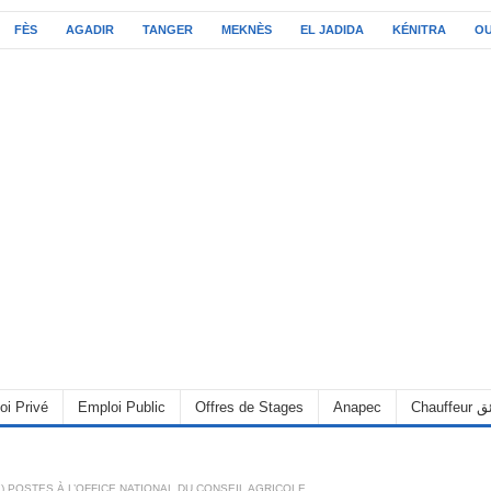
FÈS
AGADIR
TANGER
MEKNÈS
EL JADIDA
KÉNITRA
O
oi Privé
Emploi Public
Offres de Stages
Anapec
Chauff
) POSTES À L’OFFICE NATIONAL DU CONSEIL AGRICOLE