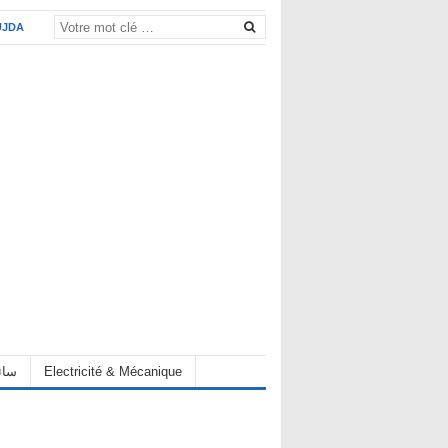
UJDA
eur سائق
Electricité & Mécanique