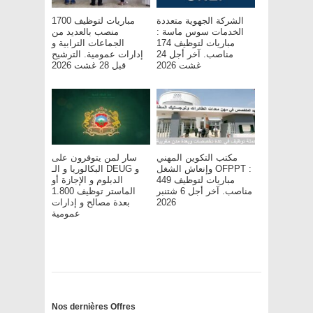
الشركة الجهوية متعددة
مباريات لتوظيف 1700
الخدمات سوس ماسة :
منصب بالعديد من
مباريات لتوظيف 174
الجماعات الترابية و
مناصب. آخر أجل 24
إدارات عمومية. الترشيح
غشت 2026
قبل 28 غشت 2026
مكتب التكوين المهني
سار لمن يتوفرون على
وإنعاش الشغل OFPPT :
البكالوريا و الـ DEUG و
مباريات لتوظيف 449
الدبلوم و الإجازة أو
مناصب. آخر أجل 6 شتنبر
الماستر توظيف 1.800
بعدة مصالح و إدارات
2026
عمومية
Nos dernières Offres