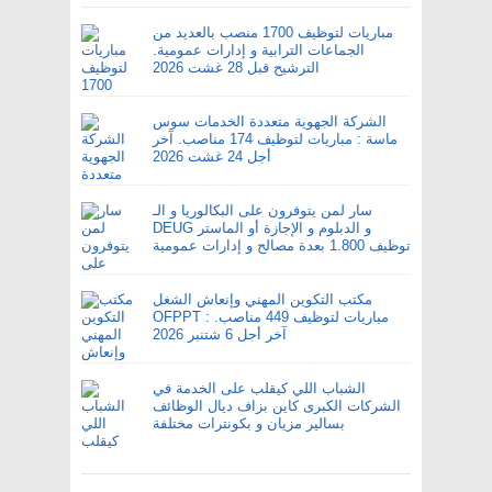
مباريات لتوظيف 1700 منصب بالعديد من
الجماعات الترابية و إدارات عمومية.
الترشيح قبل 28 غشت 2026
الشركة الجهوية متعددة الخدمات سوس
ماسة : مباريات لتوظيف 174 مناصب. آخر
أجل 24 غشت 2026
سار لمن يتوفرون على البكالوريا و الـ
DEUG و الدبلوم و الإجازة أو الماستر
توظيف 1.800 بعدة مصالح و إدارات عمومية
مكتب التكوين المهني وإنعاش الشغل
OFPPT : مباريات لتوظيف 449 مناصب.
آخر أجل 6 شتنبر 2026
الشباب اللي كيقلب على الخدمة في
الشركات الكبرى كاين بزاف ديال الوظائف
بسالير مزيان و بكونترات مختلفة