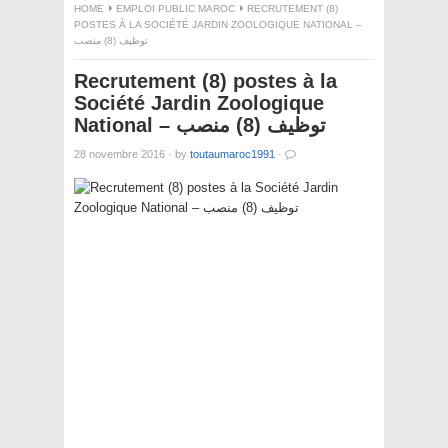
HOME
EMPLOI PUBLIC MAROC
RECRUTEMENT (8)
POSTES À LA SOCIÉTÉ JARDIN ZOOLOGIQUE NATIONAL –
توظيف (8) منصب
Recrutement (8) postes à la
Société Jardin Zoologique
National – توظيف (8) منصب
28 novembre 2016
·
by
toutaumaroc1991
·