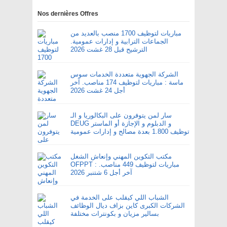
Nos dernières Offres
مباريات لتوظيف 1700 منصب بالعديد من
الجماعات الترابية و إدارات عمومية.
الترشيح قبل 28 غشت 2026
الشركة الجهوية متعددة الخدمات سوس
ماسة : مباريات لتوظيف 174 مناصب. آخر
أجل 24 غشت 2026
سار لمن يتوفرون على البكالوريا و الـ
DEUG و الدبلوم و الإجازة أو الماستر
توظيف 1.800 بعدة مصالح و إدارات عمومية
مكتب التكوين المهني وإنعاش الشغل
OFPPT : مباريات لتوظيف 449 مناصب.
آخر أجل 6 شتنبر 2026
الشباب اللي كيقلب على الخدمة في
الشركات الكبرى كاين بزاف ديال الوظائف
بسالير مزيان و بكونترات مختلفة