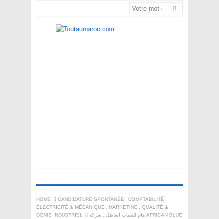
HOME
CANDIDATURE SPONTANÉE
,
COMPTABILITÉ
,
ELECTRICITÉ & MÉCANIQUE
,
MARKETING
,
QUALITÉ &
GÉNIE INDUSTRIEL
هام للشباب العاطل.. شركة AFRICAN BLUE