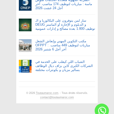
ماسة : مباريات لتوظيف 174 مناصب. آخر
أجل 24 غشت 2026
سار لمن يتوفرون على البكالوريا و الـ
DEUG و الدبلوم و الإجازة أو الماستر
توظيف 1.800 بعدة مصالح و إدارات عمومية
مكتب التكوين المهني وإنعاش الشغل
OFPPT : مباريات لتوظيف 449 مناصب.
آخر أجل 6 شتنبر 2026
الشباب اللي كيقلب على الخدمة في
الشركات الكبرى كاين بزاف ديال الوظائف
بسالير مزيان و بكونترات مختلفة
© 2026
Toutaumaroc.com
. - Tous droits réservés.
contact@toutaumaroc.com