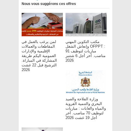
Nous vous suggérons ces offres
مكتب التكوين المهني
لمن يرغب بالعمل في
وإنعاش الشغل OFPPT :
المقاطعات والعمالات
مباريات لتوظيف 91
الإقليمية والإدارات
مناصب. آخر أجل 6 شتنبر
العمومية اليكم طريقة
المشاركة في المباراة.
2026
الترشيح قبل 22 غشت
2026
وزارة الفلاحة والصيد
البحري والتنمية القروية
والمياه والغابات : مباريات
لتوظيف 70 مناصب. آخر
أجل 19 غشت 2026