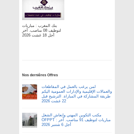
بنك المغرب : مباريات
لتوظيف 08 مناصب. آخر
أجل 18 غشت 2026
Nos dernières Offres
لمن يرغب بالعمل في المقاطعات
والعمالات الإقليمية والإدارات العمومية اليكم
طريقة المشاركة في المباراة. الترشيح قبل
22 غشت 2026
مكتب التكوين المهني وإنعاش الشغل
OFPPT : مباريات لتوظيف 91 مناصب. آخر
أجل 6 شتنبر 2026