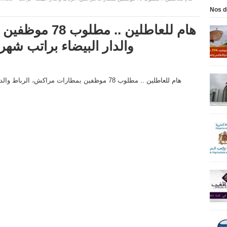
Nos d
هام للعاطلين ..
والدار البيضاء براتب شهري بين 3000 و