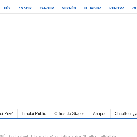
FÈS
AGADIR
TANGER
MEKNÈS
EL JADIDA
KÉNITRA
O
oi Privé
Emploi Public
Offres de Stages
Anapec
Chauff
ARMÉE
هام للعاطلين .. مطلوب 78 موظفين بمطارات مراكش، الرباط والدار البيضاء براتب