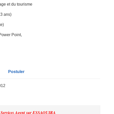
age et du tourisme
 3 ans)
te)
Power Point,
Postuler
012
 Services Agent
sur ESSAOUIRA