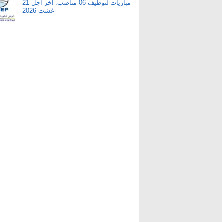
مباريات لتوظيف 06 مناصب. آخر أجل 21
غشت 2026