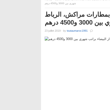
شهري بين 3000 و4500 درهم
 مطلوب 78 موظفين بمطارات مراكش، الرباط
4500 درهم
23 juillet 2019
·
by
toutaumaroc1991
·