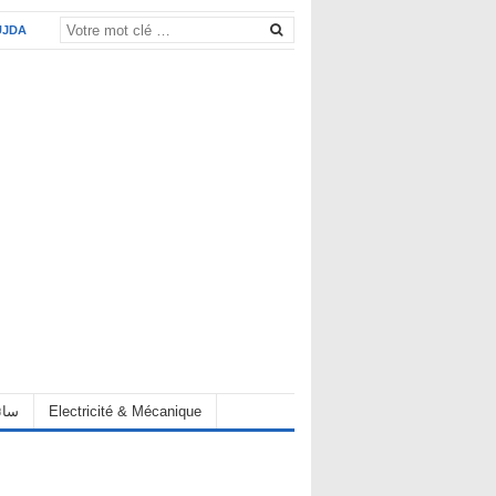
UJDA
eur سائق
Electricité & Mécanique