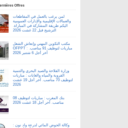
ernières Offres
لمن يرغب بالعمل في المقاطعات
والعمالات الإقليمية والإدارات العمومية
اليكم طريقة المشاركة في المباراة.
الترشيح قبل 22 غشت 2026
مكتب التكوين المهني وإنعاش الشغل
OFPPT : مباريات لتوظيف 91 مناصب.
آخر أجل 6 شتنبر 2026
وزارة الفلاحة والصيد البحري والتنمية
القروية والمياه والغابات : مباريات
لتوظيف 70 مناصب. آخر أجل 19 غشت
2026
بنك المغرب : مباريات لتوظيف 08
مناصب. آخر أجل 18 غشت 2026
وكالة الحوض المائي لدرعة واد نون :