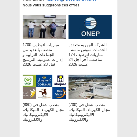
Nous vous suggérons ces offres
الشركة الجهوية متعددة
مباريات لتوظيف 1700
الخدمات سوس ماسة :
منصب بالعديد من
مباريات لتوظيف 174
الجماعات الترابية و
مناصب. آخر أجل 24
إدارات عمومية. الترشيح
غشت 2026
قبل 28 غشت 2026
(700) منصب شغل في
(880) منصب شغل في
مجال الكهرباء، الميكانيك،
مجال الكهرباء، الميكانيك،
الاليكتروميكانيك
الاليكتروميكانيك
والالكترونيك
والالكترونيك