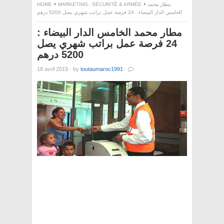
HOME
MARKETING
,
SÉCURITÉ & ARMÉE
مطار محمد
الخامس الدار البيضاء : 24 فرصة عمل براتب شهري يصل 5200 درهم
مطار محمد الخامس الدار البيضاء :
24 فرصة عمل براتب شهري يصل
5200 درهم
18 avril 2019
·
by
toutaumaroc1991
·