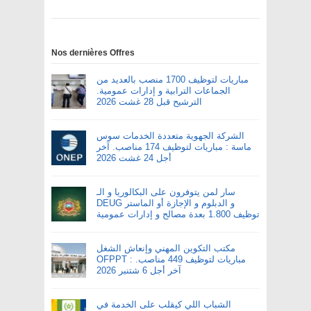
Nos dernières Offres
مباريات لتوظيف 1700 منصب بالعديد من
الجماعات الترابية و إدارات عمومية.
الترشيح قبل 28 غشت 2026
الشركة الجهوية متعددة الخدمات سوس
ماسة : مباريات لتوظيف 174 مناصب. آخر
أجل 24 غشت 2026
سار لمن يتوفرون على البكالوريا و الـ
DEUG و الدبلوم و الإجازة أو الماستر
توظيف 1.800 بعدة مصالح و إدارات عمومية
مكتب التكوين المهني وإنعاش الشغل
OFPPT : مباريات لتوظيف 449 مناصب.
آخر أجل 6 شتنبر 2026
الشباب اللي كيقلب على الخدمة في