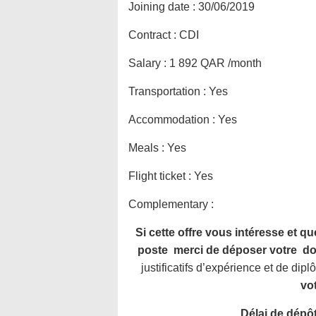
Joining date :
30/06/2019
Contract :
CDI
Salary :
1 892 QAR /month
Transportation :
Yes
Accommodation :
Yes
Meals :
Yes
Flight ticket :
Yes
Complementary :
Si cette offre vous intéresse et q
poste merci de déposer votre d
justificatifs d’expérience et de dip
vo
Délai de dépô