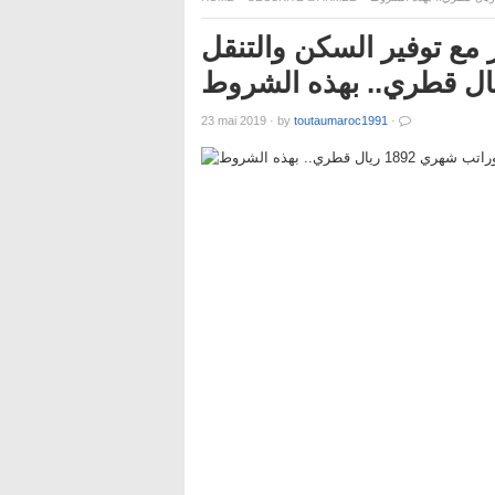
مطلوب حراس الأمن بدول
23 mai 2019
·
by
toutaumaroc1991
·