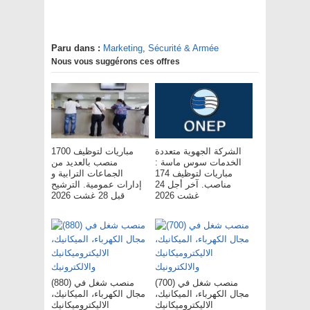
Paru dans :
Marketing
,
Sécurité & Armée
Nous vous suggérons ces offres
الشركة الجهوية متعددة
مباريات لتوظيف 1700
الخدمات سوس ماسة :
منصب بالعديد من
مباريات لتوظيف 174
الجماعات الترابية و
مناصب. آخر أجل 24
إدارات عمومية. الترشيح
غشت 2026
قبل 28 غشت 2026
(700) منصب شغل في
(880) منصب شغل في
مجال الكهرباء، الميكانيك،
مجال الكهرباء، الميكانيك،
الاليكتروميكانيك
الاليكتروميكانيك