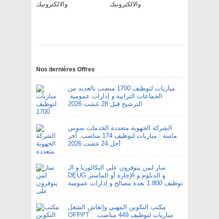
والالكترونيك
والالكترونيك
Nos dernières Offres
مباريات لتوظيف 1700 منصب بالعديد من
الجماعات الترابية و إدارات عمومية.
الترشيح قبل 28 غشت 2026
الشركة الجهوية متعددة الخدمات سوس
ماسة : مباريات لتوظيف 174 مناصب. آخر
أجل 24 غشت 2026
سار لمن يتوفرون على البكالوريا و الـ
DEUG و الدبلوم و الإجازة أو الماستر
توظيف 1.800 بعدة مصالح و إدارات عمومية
مكتب التكوين المهني وإنعاش الشغل
OFPPT : مباريات لتوظيف 449 مناصب.