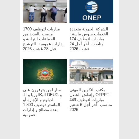
الشركة الجهوية متعددة
مباريات لتوظيف 1700
الخدمات سوس ماسة :
منصب بالعديد من
مباريات لتوظيف 174
الجماعات الترابية و
مناصب. آخر أجل 24
إدارات عمومية. الترشيح
غشت 2026
قبل 28 غشت 2026
مكتب التكوين المهني
سار لمن يتوفرون على
وإنعاش الشغل OFPPT :
البكالوريا و الـ DEUG و
مباريات لتوظيف 449
الدبلوم و الإجازة أو
مناصب. آخر أجل 6 شتنبر
الماستر توظيف 1.800
بعدة مصالح و إدارات
2026
عمومية