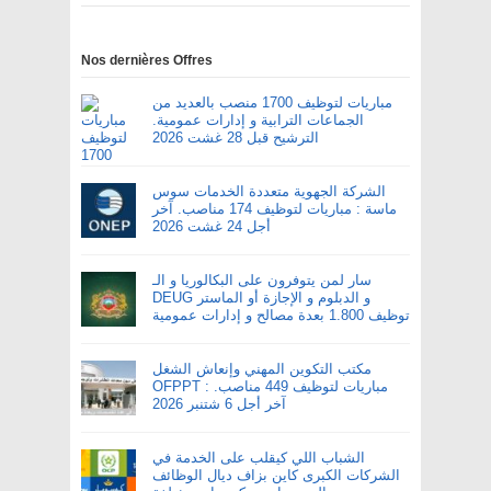
Nos dernières Offres
مباريات لتوظيف 1700 منصب بالعديد من
الجماعات الترابية و إدارات عمومية.
الترشيح قبل 28 غشت 2026
الشركة الجهوية متعددة الخدمات سوس
ماسة : مباريات لتوظيف 174 مناصب. آخر
أجل 24 غشت 2026
سار لمن يتوفرون على البكالوريا و الـ
DEUG و الدبلوم و الإجازة أو الماستر
توظيف 1.800 بعدة مصالح و إدارات عمومية
مكتب التكوين المهني وإنعاش الشغل
OFPPT : مباريات لتوظيف 449 مناصب.
آخر أجل 6 شتنبر 2026
الشباب اللي كيقلب على الخدمة في
الشركات الكبرى كاين بزاف ديال الوظائف