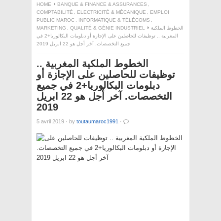
HOME
BANQUE & FINANCE & ASSURANCES
,
COMPTABILITÉ
,
ELECTRICITÉ & MÉCANIQUE
,
EMPLOI
PUBLIC MAROC
,
INFORMATIQUE & TÉLÉCOMS
,
MARKETING
,
QUALITÉ & GÉNIE INDUSTRIEL
الخطوط الملكية
المغربية .. توظيفات للحاصلين على الإجازة أو دبلومات البكالوريا+2 في
جميع التخصصات. آخر أجل هو 22 ابريل 2019
الخطوط الملكية المغربية ..
توظيفات للحاصلين على الإجازة أو
دبلومات البكالوريا+2 في جميع
التخصصات. آخر أجل هو 22 ابريل
2019
5 avril 2019
·
by
toutaumaroc1991
·