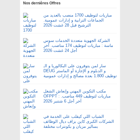
Nos dernières Offres
مباريات لتوظيف 1700 منصب بالعديد من
الجماعات الترابية و إدارات عمومية.
الترشيح قبل 28 غشت 2026
الشركة الجهوية متعددة الخدمات سوس
ماسة : مباريات لتوظيف 174 مناصب. آخر
أجل 24 غشت 2026
سار لمن يتوفرون على البكالوريا و الـ
DEUG و الدبلوم و الإجازة أو الماستر
توظيف 1.800 بعدة مصالح و إدارات عمومية
مكتب التكوين المهني وإنعاش الشغل
OFPPT : مباريات لتوظيف 449 مناصب.
آخر أجل 6 شتنبر 2026
الشباب اللي كيقلب على الخدمة في
الشركات الكبرى كاين بزاف ديال الوظائف
بسالير مزيان و بكونترات مختلفة