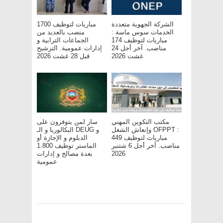
الشركة الجهوية متعددة
مباريات لتوظيف 1700
الخدمات سوس ماسة :
منصب بالعديد من
مباريات لتوظيف 174
الجماعات الترابية و
مناصب. آخر أجل 24
إدارات عمومية. الترشيح
غشت 2026
قبل 28 غشت 2026
مكتب التكوين المهني
سار لمن يتوفرون على
وإنعاش الشغل OFPPT :
البكالوريا و الـ DEUG و
مباريات لتوظيف 449
الدبلوم و الإجازة أو
مناصب. آخر أجل 6 شتنبر
الماستر توظيف 1.800
بعدة مصالح و إدارات
2026
عمومية