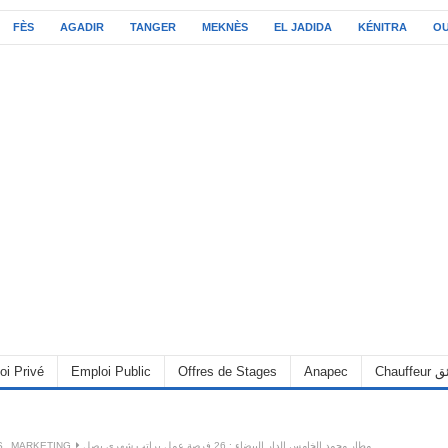
FÈS
AGADIR
TANGER
MEKNÈS
EL JADIDA
KÉNITRA
O
oi Privé
Emploi Public
Offres de Stages
Anapec
Chauff
S
,
MARKETING
مطار محمد الخامس الدار البيضاء : 26 فرصة عمل براتب شهري يصل