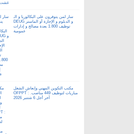
سار لمن يتوفرون على البكالوريا و الـ
DEUG و الدبلوم و الإجازة أو الماستر
توظيف 1.800 بعدة مصالح و إدارات
عمومية
مكتب التكوين المهني وإنعاش الشغل
OFPPT : مباريات لتوظيف 449 مناصب.
آخر أجل 6 شتنبر 2026