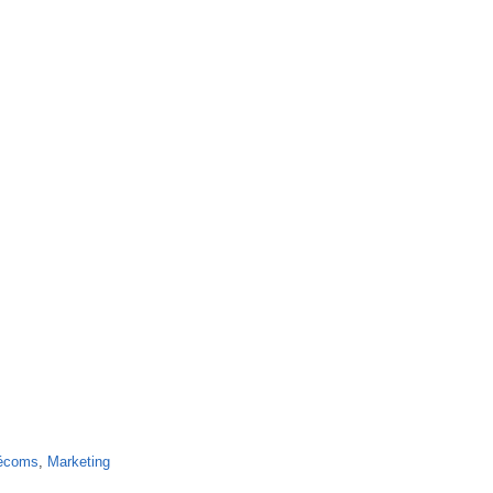
lécoms
,
Marketing