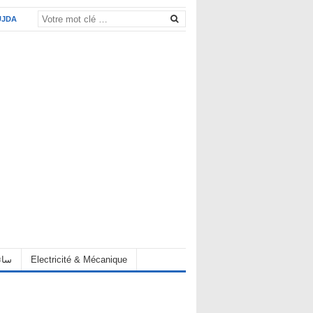
UJDA
eur سائق
Electricité & Mécanique