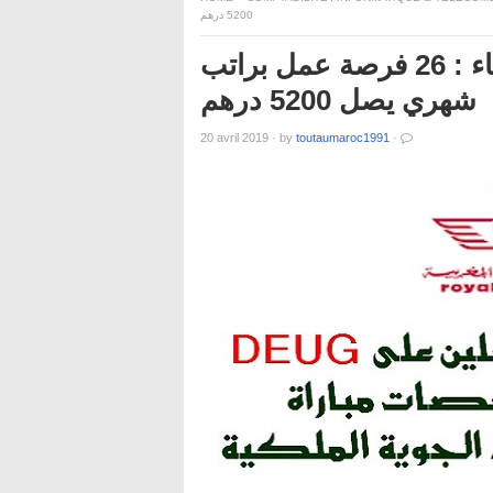
5200 درهم
مطار محمد الخامس الدار البيضاء : 26 فرصة عمل براتب
شهري يصل 5200 درهم
20 avril 2019
·
by
toutaumaroc1991
·