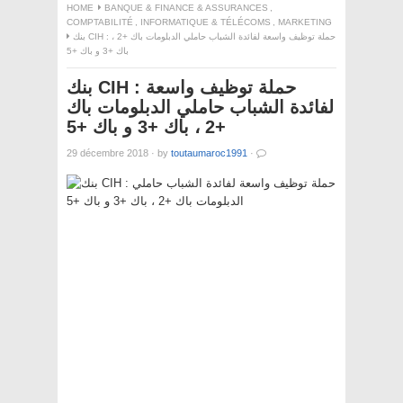
HOME
BANQUE & FINANCE & ASSURANCES
,
COMPTABILITÉ
,
INFORMATIQUE & TÉLÉCOMS
,
MARKETING
بنك CIH : حملة توظيف واسعة لفائدة الشباب حاملي الدبلومات باك +2 ،
باك +3 و باك +5
بنك CIH : حملة توظيف واسعة
لفائدة الشباب حاملي الدبلومات باك
+2 ، باك +3 و باك +5
29 décembre 2018
·
by
toutaumaroc1991
·