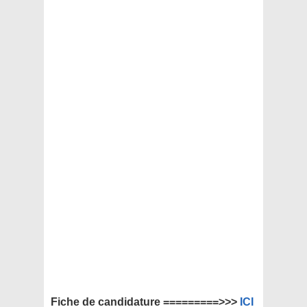
Fiche de candidature =========>>>
ICI