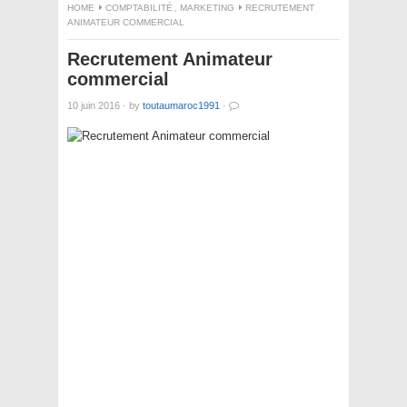
HOME
COMPTABILITÉ
,
MARKETING
RECRUTEMENT
ANIMATEUR COMMERCIAL
Recrutement Animateur
commercial
10 juin 2016
·
by
toutaumaroc1991
·