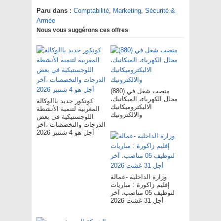
Paru dans :
Comptabilité
,
Marketing
,
Sécurité &
Armée
Nous vous suggérons ces offres
(880) منصب شغل في
مجال الكهرباء، الميكانيك،
كونكور جديد باالوكالة
الاليكتروميكانيك
المغربية لتنمية الأنشطة
والالكترونيك
اللوجستيكية في بعض
الدرجات والتخصصات ،آخر
أجل هو 4 شتنبر 2026
وزارة الداخلية -عمالة
إقليم زاكورة : مباريات
لتوظيف 05 مناصب. آخر
أجل 31 غشت 2026