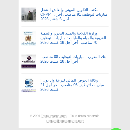
مكتب التكوين المهني وإنعاش الشغل
OFPPT : مباريات لتوظيف 91 مناصب. آخر
أجل 6 شتنبر 2026
وزارة الفلاحة والصيد البحري والتنمية
القروية والمياه والغابات : مباريات لتوظيف
70 مناصب. آخر أجل 19 غشت 2026
بنك المغرب : مباريات لتوظيف 08 مناصب.
آخر أجل 18 غشت 2026
وكالة الحوض المائي لدرعة واد نون :
مباريات لتوظيف 06 مناصب. آخر أجل 21
غشت 2026
© 2026
Toutaumaroc.com
. - Tous droits réservés.
contact@toutaumaroc.com