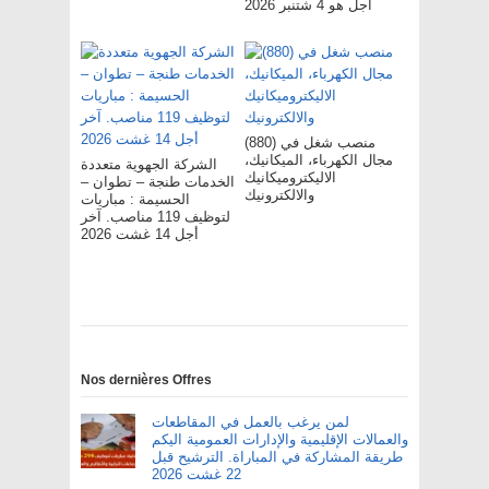
أجل هو 4 شتنبر 2026
(880) منصب شغل في
مجال الكهرباء، الميكانيك،
الشركة الجهوية متعددة
الاليكتروميكانيك
الخدمات طنجة – تطوان –
والالكترونيك
الحسيمة : مباريات
لتوظيف 119 مناصب. آخر
أجل 14 غشت 2026
Nos dernières Offres
لمن يرغب بالعمل في المقاطعات
والعمالات الإقليمية والإدارات العمومية اليكم
طريقة المشاركة في المباراة. الترشيح قبل
22 غشت 2026