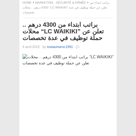
HOME
MARKETING
,
SÉCURITÉ & ARMÉE
براتب ابتداء من
4300 درهم .. محلات “LC WAIKIKI” تعلن عن حملة توظيف في عدة
تخصصات
براتب ابتداء من 4300 درهم ..
محلات “LC WAIKIKI” تعلن عن
حملة توظيف في عدة تخصصات
4 avril 2019
·
by
toutaumaroc1991
·