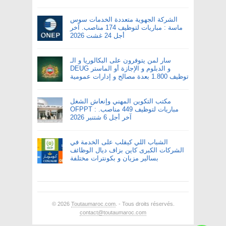
الشركة الجهوية متعددة الخدمات سوس
ماسة : مباريات لتوظيف 174 مناصب. آخر
أجل 24 غشت 2026
سار لمن يتوفرون على البكالوريا و الـ
DEUG و الدبلوم و الإجازة أو الماستر
توظيف 1.800 بعدة مصالح و إدارات عمومية
مكتب التكوين المهني وإنعاش الشغل
OFPPT : مباريات لتوظيف 449 مناصب.
آخر أجل 6 شتنبر 2026
الشباب اللي كيقلب على الخدمة في
الشركات الكبرى كاين بزاف ديال الوظائف
بسالير مزيان و بكونترات مختلفة
© 2026
Toutaumaroc.com
. - Tous droits réservés.
contact@toutaumaroc.com