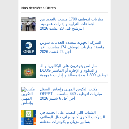
Nos dernières Offres
مباريات لتوظيف 1700 منصب بالعديد من
الجماعات الترابية و إدارات عمومية.
الترشيح قبل 28 غشت 2026
الشركة الجهوية متعددة الخدمات سوس
ماسة : مباريات لتوظيف 174 مناصب. آخر
أجل 24 غشت 2026
سار لمن يتوفرون على البكالوريا و الـ
DEUG و الدبلوم و الإجازة أو الماستر
توظيف 1.800 بعدة مصالح و إدارات عمومية
مكتب التكوين المهني وإنعاش الشغل
OFPPT : مباريات لتوظيف 449 مناصب.
آخر أجل 6 شتنبر 2026
الشباب اللي كيقلب على الخدمة في
الشركات الكبرى كاين بزاف ديال الوظائف
بسالير مزيان و بكونترات مختلفة