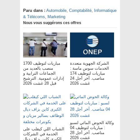
Paru dans :
Automobile
,
Comptabilité
,
Informatique
& Télécoms
,
Marketing
Nous vous suggérons ces offres
الشركة الجهوية متعددة
مباريات لتوظيف 1700
الخدمات سوس ماسة :
منصب بالعديد من
مباريات لتوظيف 174
الجماعات الترابية و
مناصب. آخر أجل 24
إدارات عمومية. الترشيح
غشت 2026
قبل 28 غشت 2026
وكالة الحوض المائي لسبو
: مباريات لتوظيف 04
الشباب اللي كيقلب على
مناصب. آخر أجل 28
الخدمة في الشركات
غشت 2026
الكبرى كاين بزاف ديال