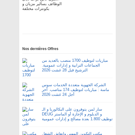
الوظائف بسالير مزيان و
بكونترات مختلفة
Nos dernières Offres
مباريات لتوظيف 1700 منصب بالعديد من
الجماعات الترابية و إدارات عمومية.
الترشيح قبل 28 غشت 2026
الشركة الجهوية متعددة الخدمات سوس
ماسة : مباريات لتوظيف 174 مناصب. آخر
أجل 24 غشت 2026
سار لمن يتوفرون على البكالوريا و الـ
DEUG و الدبلوم و الإجازة أو الماستر
توظيف 1.800 بعدة مصالح و إدارات عمومية
مكتب التكوين المهني وإنعاش الشغل