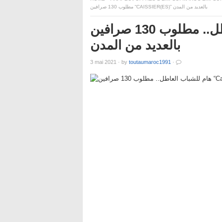
مطلوب 130 صرافين “CAISSIER(ES)” بالعديد من المدن
هام للشباب العاطل.. مطلوب 130 صرافين “Caissier(es)”
بالعديد من المدن
3 mai 2021
·
by
toutaumaroc1991
·