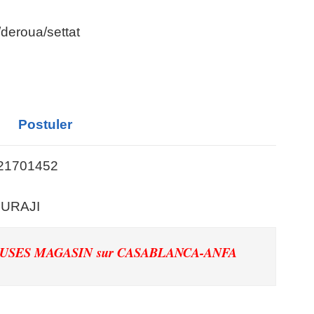
2 et plus
/deroua/settat
Postuler
21701452
OURAJI
DEUSES MAGASIN
sur CASABLANCA-ANFA