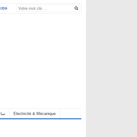
UJDA
eur سائق
Electricité & Mécanique