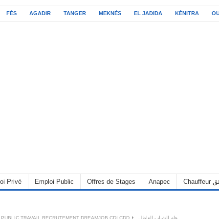
FÈS
AGADIR
TANGER
MEKNÈS
EL JADIDA
KÉNITRA
O
oi Privé
Emploi Public
Offres de Stages
Anapec
Chauff
 PUBLIC TRAVAIL RECRUTEMENT DREAMJOB CDI CDD
هام للشباب العاطل..