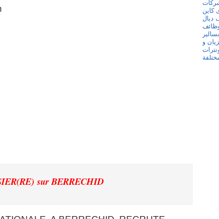
h
SSIER(RE)
sur BERRECHID