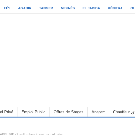
FÈS
AGADIR
TANGER
MEKNÈS
EL JADIDA
KÉNITRA
O
oi Privé
Emploi Public
Offres de Stages
Anapec
Chauff
لابيل في LABEL VIE توظف اطر في عدة تخصصات بالمملكة