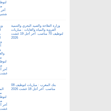
وزارة الفلاحة والصيد البحري والتنمية
القروية والمياه والغابات : مباريات
لتوظيف 70 مناصب. آخر أجل 19 غشت
2026
بنك المغرب : مباريات لتوظيف 08
مناصب. آخر أجل 18 غشت 2026