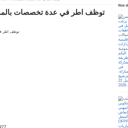
Nos d
لاب Label Vie توظف اطر في عدة تخصصات بالمملكة
927