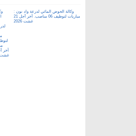
وكالة الحوض المائي لدرعة واد نون :
مباريات لتوظيف 06 مناصب. آخر أجل 21
غشت 2026