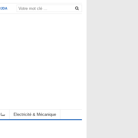
UJDA
eur سائق
Electricité & Mécanique