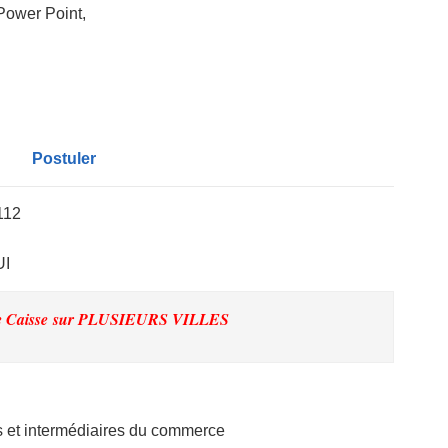
Power Point,
Postuler
112
UI
e Caisse
sur PLUSIEURS VILLES
et intermédiaires du commerce