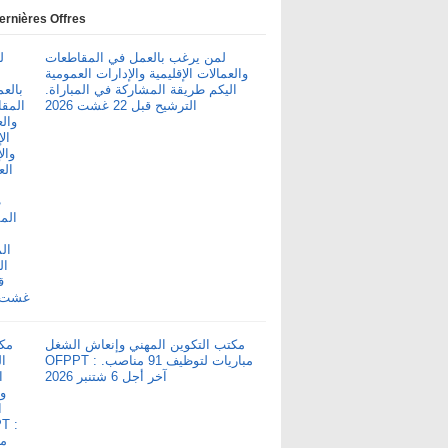
ernières Offres
لمن يرغب بالعمل في المقاطعات
والعمالات الإقليمية والإدارات العمومية
اليكم طريقة المشاركة في المباراة.
الترشيح قبل 22 غشت 2026
مكتب التكوين المهني وإنعاش الشغل
OFPPT : مباريات لتوظيف 91 مناصب.
آخر أجل 6 شتنبر 2026