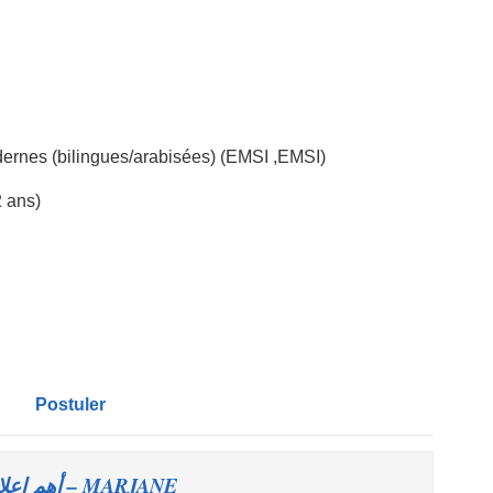
dernes (bilingues/arabisées) (EMSI ,EMSI)
2 ans)
Postuler
MARJANE – أهم اعلانات