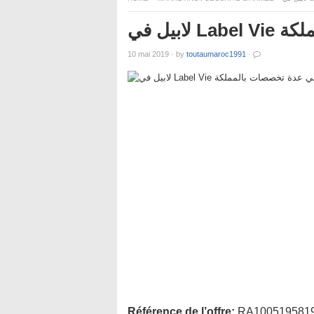
يل في
10 mai 2019
·
by
toutaumaroc1991
·
Référence de l’offre:
RA100519581