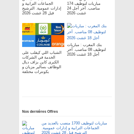
مباريات لتوظيف 174
الجماعات الترابية و
مناصب. آخر أجل 24
إدارات عمومية. الترشيح
غشت 2026
قبل 28 غشت 2026
بنك المغرب : مباريات
لتوظيف 08 مناصب. آخر
الشباب اللي كيقلب على
أجل 18 غشت 2026
الخدمة في الشركات
الكبرى كاين بزاف ديال
الوظائف بسالير مزيان و
بكونترات مختلفة
Nos dernières Offres
مباريات لتوظيف 1700 منصب بالعديد من
الجماعات الترابية و إدارات عمومية.
الترشيح قبل 28 غشت 2026