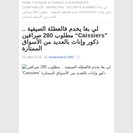
HOME
BANQUE & FINANCE & ASSURANCES
,
COMPTABILITÉ
,
MARKETING
,
SÉCURITÉ & ARMÉE
لي بغا
يخدم فالعطلة الصيفية .. مطلوب 280 صرافين “CAISSIERS” ذكور وإناث
بالعديد من الأسواق الممتازة
لي بغا يخدم فالعطلة الصيفية ..
مطلوب 280 صرافين “Caissiers”
ذكور وإناث بالعديد من الأسواق
الممتازة
25 juillet 2019
·
by
toutaumaroc1991
·