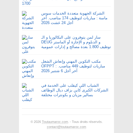
الشركة الجهوية متعددة الخدمات سوس
ماسة : مباريات لتوظيف 174 مناصب. آخر
أجل 24 غشت 2026
سار لمن يتوفرون على البكالوريا و الـ
DEUG و الدبلوم و الإجازة أو الماستر
توظيف 1.800 بعدة مصالح و إدارات عمومية
مكتب التكوين المهني وإنعاش الشغل
OFPPT : مباريات لتوظيف 449 مناصب.
آخر أجل 6 شتنبر 2026
الشباب اللي كيقلب على الخدمة في
الشركات الكبرى كاين بزاف ديال الوظائف
بسالير مزيان و بكونترات مختلفة
© 2026
Toutaumaroc.com
. - Tous droits réservés.
contact@toutaumaroc.com