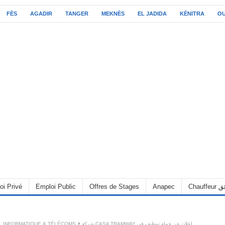
FÈS
AGADIR
TANGER
MEKNÈS
EL JADIDA
KÉNITRA
O
oi Privé
Emploi Public
Offres de Stages
Anapec
Chauff
,
INFORMATIQUE & TÉLÉCOMS
شركة CASA TRAMWAY إعلان عن حملة توظيف في