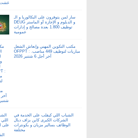
سار لمن يتوفرون على البكالوريا و الـ
DEUG و الدبلوم و الإجازة أو الماستر
توظيف 1.800 بعدة مصالح و إدارات
عمومية
مكتب التكوين المهني وإنعاش الشغل
OFPPT : مباريات لتوظيف 449 مناصب.
آخر أجل 6 شتنبر 2026
الشباب اللي كيقلب على الخدمة في
الشركات الكبرى كاين بزاف ديال
الوظائف بسالير مزيان و بكونترات
مختلفة