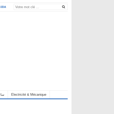
UJDA
eur سائق
Electricité & Mécanique