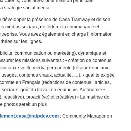
ux Clients, vous aurez pour mission principale
 stratégie social media.
 de développer la présence de Casa Tramway et de son
es médias sociaux, de fédérer la communauté et
entreprise. Vous avez également en charge l’information
rbées sur les lignes.
blicité, communication ou marketing), dynamique et
 assurer les missions suivantes : • création de contenus
x sociaux • veille média permanente (réseaux sociaux,
usages, contenus viraux, actualité, …). • qualité exigée
comme en Français (rédactions de contenus : articles,
x sociaux- goût du travail en équipe vs. Autonomie •
 réactif(ve), proactif(ve) et créatif(ve) • La maîtrise de
de photos serait un plus
tement.casa@ratpdev.com
; Community Manager en