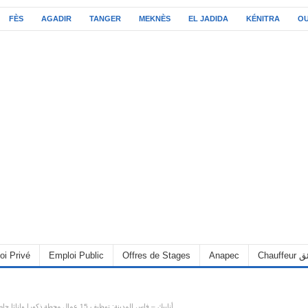
FÈS
AGADIR
TANGER
MEKNÈS
EL JADIDA
KÉNITRA
O
oi Privé
Emploi Public
Offres de Stages
Anapec
Chauff
أنابيك – فاس المدينة: توظيف 15 عمال محطة ذكورا وإناثا حاصلين على باك+2