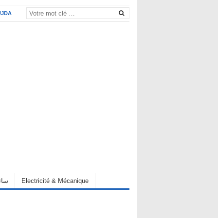
UJDA
eur سائق
Electricité & Mécanique