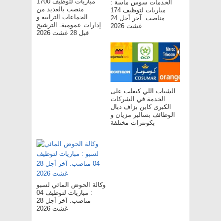
مباريات لتوظيف 1700
الخدمات سوس ماسة :
منصب بالعديد من
مباريات لتوظيف 174
الجماعات الترابية و
مناصب. آخر أجل 24
إدارات عمومية. الترشيح
غشت 2026
قبل 28 غشت 2026
الشباب اللي كيقلب على
الخدمة في الشركات
الكبرى كاين بزاف ديال
الوظائف بسالير مزيان و
بكونترات مختلفة
وكالة الحوض المائي لسبو
: مباريات لتوظيف 04
مناصب. آخر أجل 28
غشت 2026