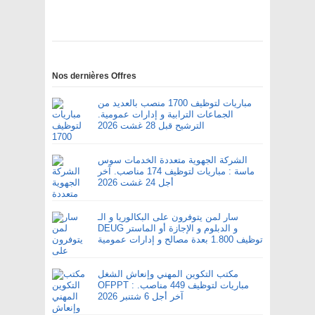
Nos dernières Offres
مباريات لتوظيف 1700 منصب بالعديد من
الجماعات الترابية و إدارات عمومية.
الترشيح قبل 28 غشت 2026
الشركة الجهوية متعددة الخدمات سوس
ماسة : مباريات لتوظيف 174 مناصب. آخر
أجل 24 غشت 2026
سار لمن يتوفرون على البكالوريا و الـ
DEUG و الدبلوم و الإجازة أو الماستر
توظيف 1.800 بعدة مصالح و إدارات عمومية
مكتب التكوين المهني وإنعاش الشغل
OFPPT : مباريات لتوظيف 449 مناصب.
آخر أجل 6 شتنبر 2026