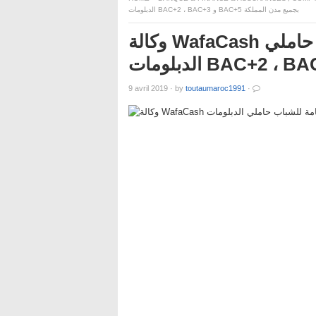
الدبلومات BAC+2 ، BAC+3 و BAC+5 بجميع مدن المملكة
وكالة WafaCash يعلن عن توظيفات هامة للشباب حاملي
9 avril 2019
·
by
toutaumaroc1991
·