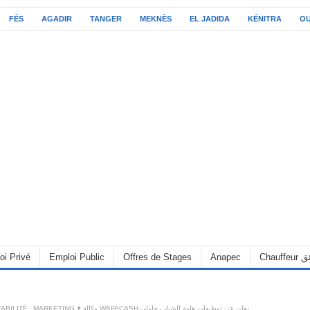
FÈS
AGADIR
TANGER
MEKNÈS
EL JADIDA
KÉNITRA
O
oi Privé
Emploi Public
Offres de Stages
Anapec
Chauff
ABILITÉ
,
MARKETING
وكالة WAFACASH يعلن عن توظيفات هامة للشباب حاملي