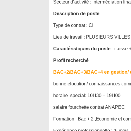
Secteur d’activité :
Intermédiation fin
Description de poste
Type de contrat :
CI
Lieu de travail :
PLUSIEURS VILLES
Caractéristiques du poste :
caisse 
Profil recherché
BAC+2/BAC+3/BAC+4 en gestion/ c
bonne elocution/ connaissances comm
horaire special: 10H30 – 19H00
salaire fourchette contrat ANAPEC
Formation :
Bac + 2 ,Economie et co
Expérience professionnelle :
(6 mois 