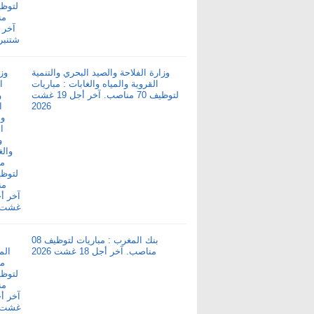
وزارة الفلاحة والصيد البحري والتنمية
القروية والمياه والغابات : مباريات
لتوظيف 70 مناصب. آخر أجل 19 غشت
2026
بنك المغرب : مباريات لتوظيف 08
مناصب. آخر أجل 18 غشت 2026