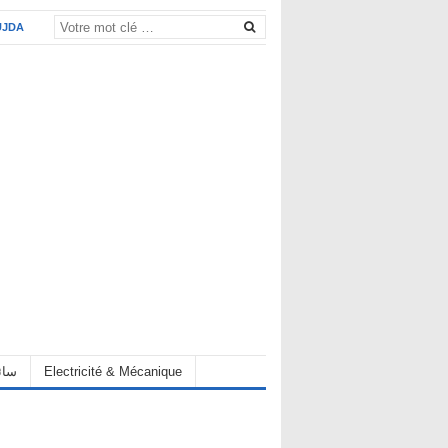
UJDA
eur سائق
Electricité & Mécanique