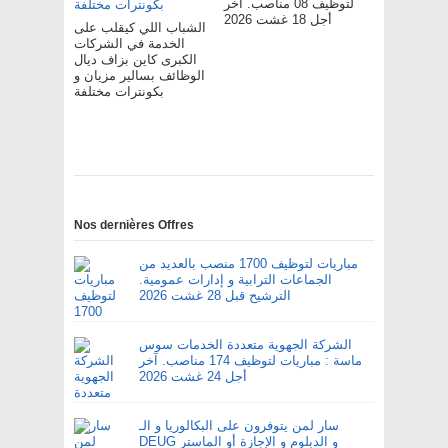
لتوظيف 08 مناصب. آخر
أجل 18 غشت 2026
الشباب اللي كيقلب على
الخدمة في الشركات
الكبرى كاين بزاف ديال
الوظائف بسالير مزيان و
بكونترات مختلفة
Nos dernières Offres
مباريات لتوظيف 1700 منصب بالعديد من
الجماعات الترابية و إدارات عمومية.
الترشيح قبل 28 غشت 2026
الشركة الجهوية متعددة الخدمات سوس
ماسة : مباريات لتوظيف 174 مناصب. آخر
أجل 24 غشت 2026
سار لمن يتوفرون على البكالوريا و الـ
DEUG و الدبلوم و الإجازة أو الماستر