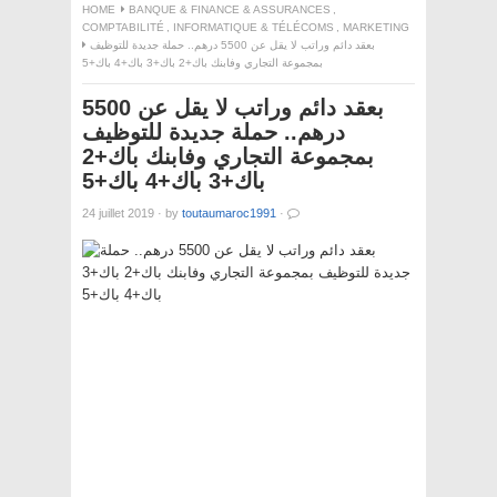
HOME
BANQUE & FINANCE & ASSURANCES
,
COMPTABILITÉ
,
INFORMATIQUE & TÉLÉCOMS
,
MARKETING
بعقد دائم وراتب لا يقل عن 5500 درهم.. حملة جديدة للتوظيف
بمجموعة التجاري وفابنك باك+2 باك+3 باك+4 باك+5
بعقد دائم وراتب لا يقل عن 5500
درهم.. حملة جديدة للتوظيف
بمجموعة التجاري وفابنك باك+2
باك+3 باك+4 باك+5
24 juillet 2019
·
by
toutaumaroc1991
·